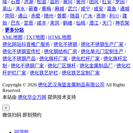
陵
/
石首
/
洪湖
/
松滋
/
监利
/
黄冈
/
黄州
/
团风
/
红安
/
罗田
/
英山
/
浠水
/
蕲春
/
黄梅
/
麻城
/
武穴
/
咸宁
/
咸安
/
嘉鱼
/
通城
/
崇阳
/
通山
/
赤壁
/
随州
/
曾都
/
随县
/
广水
/
恩施
/
利川
/
建
始
/
巴东
/
宣恩
/
咸丰
/
来凤
/
鹤峰
/
仙桃
/
潜江
/
天门
/
神农架
/
更多分站
XML地图
|
TXT地图
|
HTML地图
德化网站抖音推广服务
/
德化不锈钢
/
德化不锈钢生产厂家
/
德化不锈钢宣传栏
/
德化钢结构厂房
/
德化单元门定制生产
/
德化不锈钢产品
/
德化旗杆厂家
/
德化栏杆厂家
/
德化旗杆定
制
/
德化不锈钢厂家
/
德化厂区旗杆
/
德化金属制品厂
/
德化栏
杆护栏厂家
/
德化铁艺护栏
/
德化铁艺定制厂家
Copyright © 2026
德化武汉海篮金属制品有限公司
All Rights
Reserved.
本站由
德化华企万网
提供技术支持
×
微信扫码 即刻预约
回顶部