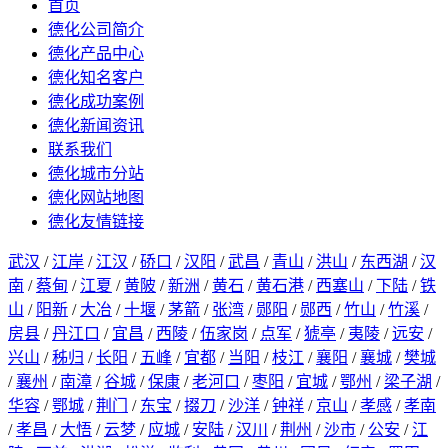
首页
德化公司简介
德化产品中心
德化知名客户
德化成功案例
德化新闻资讯
联系我们
德化城市分站
德化网站地图
德化友情链接
武汉
/
江岸
/
江汉
/
硚口
/
汉阳
/
武昌
/
青山
/
洪山
/
东西湖
/
汉
南
/
蔡甸
/
江夏
/
黄陂
/
新洲
/
黄石
/
黄石港
/
西塞山
/
下陆
/
铁
山
/
阳新
/
大冶
/
十堰
/
茅箭
/
张湾
/
郧阳
/
郧西
/
竹山
/
竹溪
/
房县
/
丹江口
/
宜昌
/
西陵
/
伍家岗
/
点军
/
猇亭
/
夷陵
/
远安
/
兴山
/
秭归
/
长阳
/
五峰
/
宜都
/
当阳
/
枝江
/
襄阳
/
襄城
/
樊城
/
襄州
/
南漳
/
谷城
/
保康
/
老河口
/
枣阳
/
宜城
/
鄂州
/
梁子湖
/
华容
/
鄂城
/
荆门
/
东宝
/
掇刀
/
沙洋
/
钟祥
/
京山
/
孝感
/
孝南
/
孝昌
/
大悟
/
云梦
/
应城
/
安陆
/
汉川
/
荆州
/
沙市
/
公安
/
江