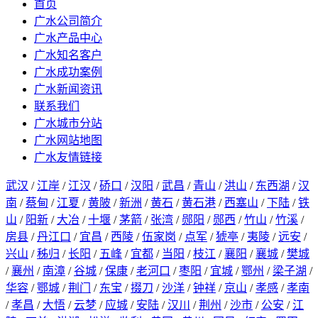
首页
广水公司简介
广水产品中心
广水知名客户
广水成功案例
广水新闻资讯
联系我们
广水城市分站
广水网站地图
广水友情链接
武汉
/
江岸
/
江汉
/
硚口
/
汉阳
/
武昌
/
青山
/
洪山
/
东西湖
/
汉
南
/
蔡甸
/
江夏
/
黄陂
/
新洲
/
黄石
/
黄石港
/
西塞山
/
下陆
/
铁
山
/
阳新
/
大冶
/
十堰
/
茅箭
/
张湾
/
郧阳
/
郧西
/
竹山
/
竹溪
/
房县
/
丹江口
/
宜昌
/
西陵
/
伍家岗
/
点军
/
猇亭
/
夷陵
/
远安
/
兴山
/
秭归
/
长阳
/
五峰
/
宜都
/
当阳
/
枝江
/
襄阳
/
襄城
/
樊城
/
襄州
/
南漳
/
谷城
/
保康
/
老河口
/
枣阳
/
宜城
/
鄂州
/
梁子湖
/
华容
/
鄂城
/
荆门
/
东宝
/
掇刀
/
沙洋
/
钟祥
/
京山
/
孝感
/
孝南
/
孝昌
/
大悟
/
云梦
/
应城
/
安陆
/
汉川
/
荆州
/
沙市
/
公安
/
江