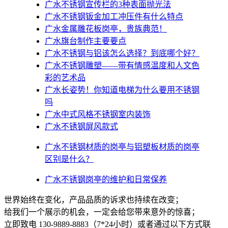
广水不锈钢宣传栏的3种表面抛光法
广水不锈钢钣金加工冲压件有什么特点
广水金属雕花板岗亭，贵族典范！
广水旗台制作主要要点
广水不锈钢与铝该怎么选择？到底哪个好？
广水不锈钢雕塑——带有情感温度和人文色
彩的艺术品
广水​长姿势！你知道电梯为什么要用不锈钢
吗
广水中式风格不锈钢室内装饰
广水不锈钢屏风款式
广水不锈钢材质的岗亭与铝塑板材质的岗亭
区别是什么？
广水不锈钢岗亭的维护和日常保养
世界始终在变化，产品品质的诉求也持续在改变；
给我们一个展示的机会，一定会给您带来意外的惊喜；
立即致电 130-9889-8883（7*24小时）或者通过以下方式联