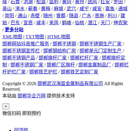
陵
/
石首
/
洪湖
/
松滋
/
监利
/
黄冈
/
黄州
/
团风
/
红安
/
罗田
/
英山
/
浠水
/
蕲春
/
黄梅
/
麻城
/
武穴
/
咸宁
/
咸安
/
嘉鱼
/
通城
/
崇阳
/
通山
/
赤壁
/
随州
/
曾都
/
随县
/
广水
/
恩施
/
利川
/
建
始
/
巴东
/
宣恩
/
咸丰
/
来凤
/
鹤峰
/
仙桃
/
潜江
/
天门
/
神农架
/
更多分站
XML地图
|
TXT地图
|
HTML地图
邯郸网站抖音推广服务
/
邯郸不锈钢
/
邯郸不锈钢生产厂家
/
邯郸不锈钢宣传栏
/
邯郸钢结构厂房
/
邯郸单元门定制生产
/
邯郸不锈钢产品
/
邯郸旗杆厂家
/
邯郸栏杆厂家
/
邯郸旗杆定
制
/
邯郸不锈钢厂家
/
邯郸厂区旗杆
/
邯郸金属制品厂
/
邯郸栏
杆护栏厂家
/
邯郸铁艺护栏
/
邯郸铁艺定制厂家
Copyright © 2026
邯郸武汉海篮金属制品有限公司
All Rights
Reserved.
本站由
邯郸华企万网
提供技术支持
×
微信扫码 即刻预约
回顶部