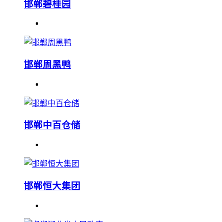
邯郸碧桂园
邯郸周黑鸭
邯郸中百仓储
邯郸恒大集团