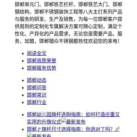
邯郸单元门、邯郸铁艺栏杆、邯郸铁艺大门、邯郸
钢结构、邯郸不锈钢装饰工程等八大主打系列产品
与服务的研发、生产及销售，为每一位邯郸客户提
供周到的定制化专属解决方案可随心定制，满足个
性化、产异化的产品需求，无论您是需要产品、服
务、加盟，邯郸钿众不锈钢都热忱欢迎您的来电！
阅读全文
邯郸资质荣誉
邯郸服务优势
邯郸动态
邯郸问答
邯郸常识
邯郸行业
邯郸幼儿园旗杆选购指南：如何打造庄重又
实用的升旗仪式
邯郸🚩旗杆尺寸选择指南：你选对了吗？📏