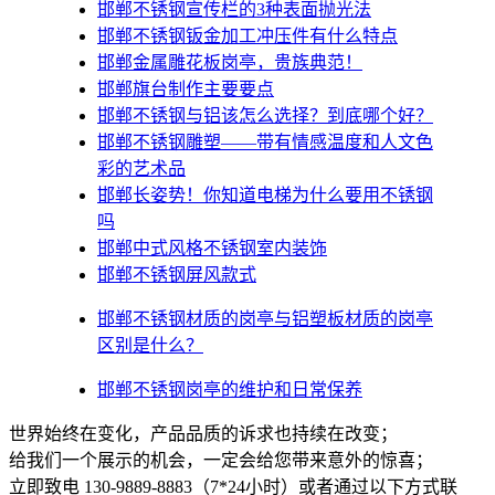
邯郸不锈钢宣传栏的3种表面抛光法
邯郸不锈钢钣金加工冲压件有什么特点
邯郸金属雕花板岗亭，贵族典范！
邯郸旗台制作主要要点
邯郸不锈钢与铝该怎么选择？到底哪个好？
邯郸不锈钢雕塑——带有情感温度和人文色
彩的艺术品
邯郸​长姿势！你知道电梯为什么要用不锈钢
吗
邯郸中式风格不锈钢室内装饰
邯郸不锈钢屏风款式
邯郸不锈钢材质的岗亭与铝塑板材质的岗亭
区别是什么？
邯郸不锈钢岗亭的维护和日常保养
世界始终在变化，产品品质的诉求也持续在改变；
给我们一个展示的机会，一定会给您带来意外的惊喜；
立即致电 130-9889-8883（7*24小时）或者通过以下方式联