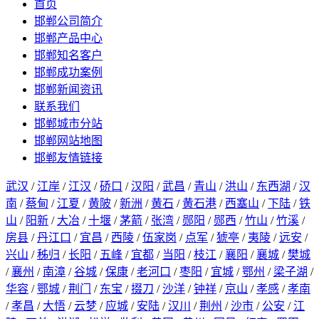
首页
邯郸公司简介
邯郸产品中心
邯郸知名客户
邯郸成功案例
邯郸新闻资讯
联系我们
邯郸城市分站
邯郸网站地图
邯郸友情链接
武汉
/
江岸
/
江汉
/
硚口
/
汉阳
/
武昌
/
青山
/
洪山
/
东西湖
/
汉
南
/
蔡甸
/
江夏
/
黄陂
/
新洲
/
黄石
/
黄石港
/
西塞山
/
下陆
/
铁
山
/
阳新
/
大冶
/
十堰
/
茅箭
/
张湾
/
郧阳
/
郧西
/
竹山
/
竹溪
/
房县
/
丹江口
/
宜昌
/
西陵
/
伍家岗
/
点军
/
猇亭
/
夷陵
/
远安
/
兴山
/
秭归
/
长阳
/
五峰
/
宜都
/
当阳
/
枝江
/
襄阳
/
襄城
/
樊城
/
襄州
/
南漳
/
谷城
/
保康
/
老河口
/
枣阳
/
宜城
/
鄂州
/
梁子湖
/
华容
/
鄂城
/
荆门
/
东宝
/
掇刀
/
沙洋
/
钟祥
/
京山
/
孝感
/
孝南
/
孝昌
/
大悟
/
云梦
/
应城
/
安陆
/
汉川
/
荆州
/
沙市
/
公安
/
江