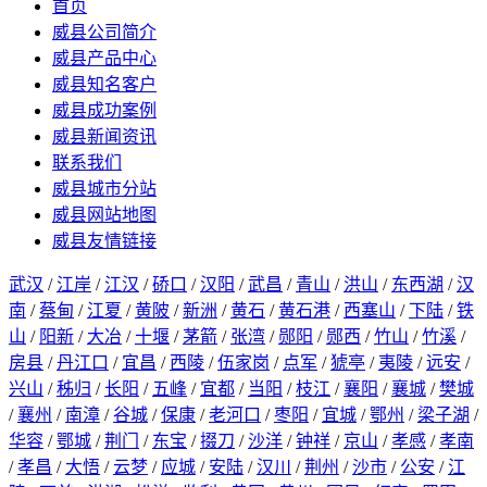
首页
威县公司简介
威县产品中心
威县知名客户
威县成功案例
威县新闻资讯
联系我们
威县城市分站
威县网站地图
威县友情链接
武汉
/
江岸
/
江汉
/
硚口
/
汉阳
/
武昌
/
青山
/
洪山
/
东西湖
/
汉
南
/
蔡甸
/
江夏
/
黄陂
/
新洲
/
黄石
/
黄石港
/
西塞山
/
下陆
/
铁
山
/
阳新
/
大冶
/
十堰
/
茅箭
/
张湾
/
郧阳
/
郧西
/
竹山
/
竹溪
/
房县
/
丹江口
/
宜昌
/
西陵
/
伍家岗
/
点军
/
猇亭
/
夷陵
/
远安
/
兴山
/
秭归
/
长阳
/
五峰
/
宜都
/
当阳
/
枝江
/
襄阳
/
襄城
/
樊城
/
襄州
/
南漳
/
谷城
/
保康
/
老河口
/
枣阳
/
宜城
/
鄂州
/
梁子湖
/
华容
/
鄂城
/
荆门
/
东宝
/
掇刀
/
沙洋
/
钟祥
/
京山
/
孝感
/
孝南
/
孝昌
/
大悟
/
云梦
/
应城
/
安陆
/
汉川
/
荆州
/
沙市
/
公安
/
江