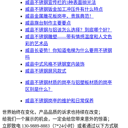
威县不锈钢宣传栏的3种表面抛光法
威县不锈钢钣金加工冲压件有什么特点
威县金属雕花板岗亭，贵族典范！
威县旗台制作主要要点
威县不锈钢与铝该怎么选择？到底哪个好？
威县不锈钢雕塑——带有情感温度和人文色
彩的艺术品
威县​长姿势！你知道电梯为什么要用不锈钢
吗
威县中式风格不锈钢室内装饰
威县不锈钢屏风款式
威县不锈钢材质的岗亭与铝塑板材质的岗亭
区别是什么？
威县不锈钢岗亭的维护和日常保养
世界始终在变化，产品品质的诉求也持续在改变；
给我们一个展示的机会，一定会给您带来意外的惊喜；
立即致电 130-9889-8883（7*24小时）或者通过以下方式联