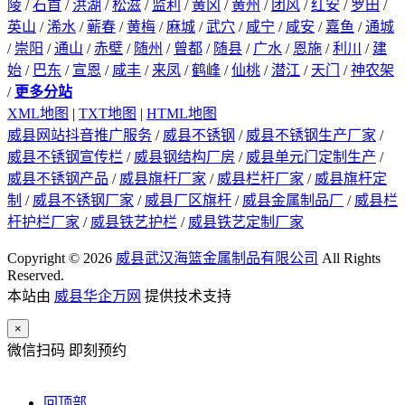
陵
/
石首
/
洪湖
/
松滋
/
监利
/
黄冈
/
黄州
/
团风
/
红安
/
罗田
/
英山
/
浠水
/
蕲春
/
黄梅
/
麻城
/
武穴
/
咸宁
/
咸安
/
嘉鱼
/
通城
/
崇阳
/
通山
/
赤壁
/
随州
/
曾都
/
随县
/
广水
/
恩施
/
利川
/
建
始
/
巴东
/
宣恩
/
咸丰
/
来凤
/
鹤峰
/
仙桃
/
潜江
/
天门
/
神农架
/
更多分站
XML地图
|
TXT地图
|
HTML地图
威县网站抖音推广服务
/
威县不锈钢
/
威县不锈钢生产厂家
/
威县不锈钢宣传栏
/
威县钢结构厂房
/
威县单元门定制生产
/
威县不锈钢产品
/
威县旗杆厂家
/
威县栏杆厂家
/
威县旗杆定
制
/
威县不锈钢厂家
/
威县厂区旗杆
/
威县金属制品厂
/
威县栏
杆护栏厂家
/
威县铁艺护栏
/
威县铁艺定制厂家
Copyright © 2026
威县武汉海篮金属制品有限公司
All Rights
Reserved.
本站由
威县华企万网
提供技术支持
×
微信扫码 即刻预约
回顶部