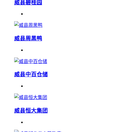
威县碧桂园
威县周黑鸭
威县中百仓储
威县恒大集团