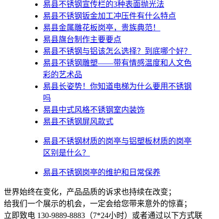
易县不锈钢宣传栏的3种表面抛光法
易县不锈钢钣金加工冲压件有什么特点
易县金属雕花板岗亭，贵族典范！
易县旗台制作主要要点
易县不锈钢与铝该怎么选择？到底哪个好？
易县不锈钢雕塑——带有情感温度和人文色
彩的艺术品
易县​长姿势！你知道电梯为什么要用不锈钢
吗
易县中式风格不锈钢室内装饰
易县不锈钢屏风款式
易县不锈钢材质的岗亭与铝塑板材质的岗亭
区别是什么？
易县不锈钢岗亭的维护和日常保养
世界始终在变化，产品品质的诉求也持续在改变；
给我们一个展示的机会，一定会给您带来意外的惊喜；
立即致电 130-9889-8883（7*24小时）或者通过以下方式联