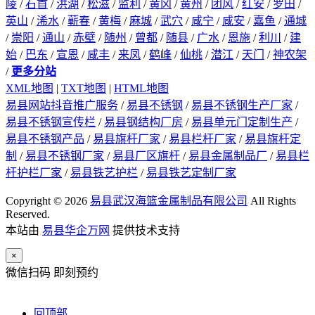
陵
/
石首
/
洪湖
/
松滋
/
监利
/
黄冈
/
黄州
/
团风
/
红安
/
罗田
/
英山
/
浠水
/
蕲春
/
黄梅
/
麻城
/
武穴
/
咸宁
/
咸安
/
嘉鱼
/
通城
/
崇阳
/
通山
/
赤壁
/
随州
/
曾都
/
随县
/
广水
/
恩施
/
利川
/
建
始
/
巴东
/
宣恩
/
咸丰
/
来凤
/
鹤峰
/
仙桃
/
潜江
/
天门
/
神农架
/
更多分站
XML地图
|
TXT地图
|
HTML地图
易县网站抖音推广服务
/
易县不锈钢
/
易县不锈钢生产厂家
/
易县不锈钢宣传栏
/
易县钢结构厂房
/
易县单元门定制生产
/
易县不锈钢产品
/
易县旗杆厂家
/
易县栏杆厂家
/
易县旗杆定
制
/
易县不锈钢厂家
/
易县厂区旗杆
/
易县金属制品厂
/
易县栏
杆护栏厂家
/
易县铁艺护栏
/
易县铁艺定制厂家
Copyright © 2026
易县武汉海篮金属制品有限公司
All Rights
Reserved.
本站由
易县华企万网
提供技术支持
×
微信扫码 即刻预约
回顶部