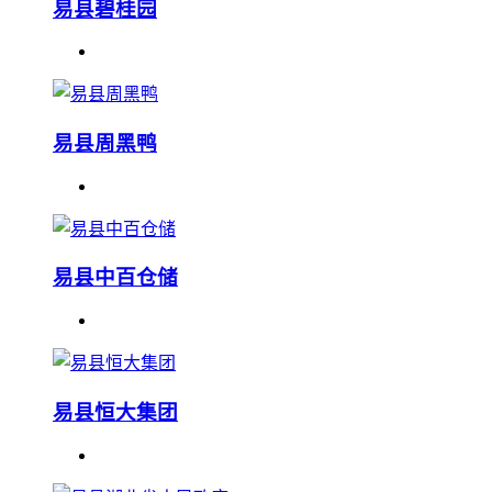
易县碧桂园
易县周黑鸭
易县中百仓储
易县恒大集团