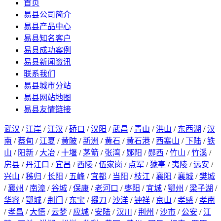
首页
易县公司简介
易县产品中心
易县知名客户
易县成功案例
易县新闻资讯
联系我们
易县城市分站
易县网站地图
易县友情链接
武汉
/
江岸
/
江汉
/
硚口
/
汉阳
/
武昌
/
青山
/
洪山
/
东西湖
/
汉
南
/
蔡甸
/
江夏
/
黄陂
/
新洲
/
黄石
/
黄石港
/
西塞山
/
下陆
/
铁
山
/
阳新
/
大冶
/
十堰
/
茅箭
/
张湾
/
郧阳
/
郧西
/
竹山
/
竹溪
/
房县
/
丹江口
/
宜昌
/
西陵
/
伍家岗
/
点军
/
猇亭
/
夷陵
/
远安
/
兴山
/
秭归
/
长阳
/
五峰
/
宜都
/
当阳
/
枝江
/
襄阳
/
襄城
/
樊城
/
襄州
/
南漳
/
谷城
/
保康
/
老河口
/
枣阳
/
宜城
/
鄂州
/
梁子湖
/
华容
/
鄂城
/
荆门
/
东宝
/
掇刀
/
沙洋
/
钟祥
/
京山
/
孝感
/
孝南
/
孝昌
/
大悟
/
云梦
/
应城
/
安陆
/
汉川
/
荆州
/
沙市
/
公安
/
江