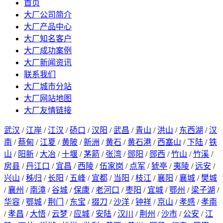
首页
大厂公司简介
大厂产品中心
大厂知名客户
大厂成功案例
大厂新闻资讯
联系我们
大厂城市分站
大厂网站地图
大厂友情链接
武汉
/
江岸
/
江汉
/
硚口
/
汉阳
/
武昌
/
青山
/
洪山
/
东西湖
/
汉
南
/
蔡甸
/
江夏
/
黄陂
/
新洲
/
黄石
/
黄石港
/
西塞山
/
下陆
/
铁
山
/
阳新
/
大冶
/
十堰
/
茅箭
/
张湾
/
郧阳
/
郧西
/
竹山
/
竹溪
/
房县
/
丹江口
/
宜昌
/
西陵
/
伍家岗
/
点军
/
猇亭
/
夷陵
/
远安
/
兴山
/
秭归
/
长阳
/
五峰
/
宜都
/
当阳
/
枝江
/
襄阳
/
襄城
/
樊城
/
襄州
/
南漳
/
谷城
/
保康
/
老河口
/
枣阳
/
宜城
/
鄂州
/
梁子湖
/
华容
/
鄂城
/
荆门
/
东宝
/
掇刀
/
沙洋
/
钟祥
/
京山
/
孝感
/
孝南
/
孝昌
/
大悟
/
云梦
/
应城
/
安陆
/
汉川
/
荆州
/
沙市
/
公安
/
江