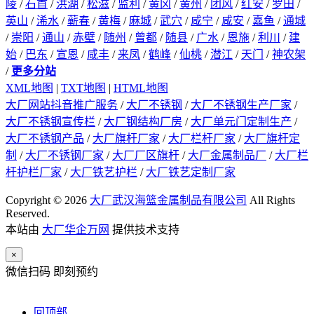
陵
/
石首
/
洪湖
/
松滋
/
监利
/
黄冈
/
黄州
/
团风
/
红安
/
罗田
/
英山
/
浠水
/
蕲春
/
黄梅
/
麻城
/
武穴
/
咸宁
/
咸安
/
嘉鱼
/
通城
/
崇阳
/
通山
/
赤壁
/
随州
/
曾都
/
随县
/
广水
/
恩施
/
利川
/
建
始
/
巴东
/
宣恩
/
咸丰
/
来凤
/
鹤峰
/
仙桃
/
潜江
/
天门
/
神农架
/
更多分站
XML地图
|
TXT地图
|
HTML地图
大厂网站抖音推广服务
/
大厂不锈钢
/
大厂不锈钢生产厂家
/
大厂不锈钢宣传栏
/
大厂钢结构厂房
/
大厂单元门定制生产
/
大厂不锈钢产品
/
大厂旗杆厂家
/
大厂栏杆厂家
/
大厂旗杆定
制
/
大厂不锈钢厂家
/
大厂厂区旗杆
/
大厂金属制品厂
/
大厂栏
杆护栏厂家
/
大厂铁艺护栏
/
大厂铁艺定制厂家
Copyright © 2026
大厂武汉海篮金属制品有限公司
All Rights
Reserved.
本站由
大厂华企万网
提供技术支持
×
微信扫码 即刻预约
回顶部