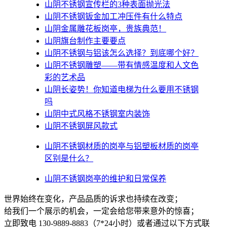
山阴不锈钢宣传栏的3种表面抛光法
山阴不锈钢钣金加工冲压件有什么特点
山阴金属雕花板岗亭，贵族典范！
山阴旗台制作主要要点
山阴不锈钢与铝该怎么选择？到底哪个好？
山阴不锈钢雕塑——带有情感温度和人文色
彩的艺术品
山阴​长姿势！你知道电梯为什么要用不锈钢
吗
山阴中式风格不锈钢室内装饰
山阴不锈钢屏风款式
山阴不锈钢材质的岗亭与铝塑板材质的岗亭
区别是什么？
山阴不锈钢岗亭的维护和日常保养
世界始终在变化，产品品质的诉求也持续在改变；
给我们一个展示的机会，一定会给您带来意外的惊喜；
立即致电 130-9889-8883（7*24小时）或者通过以下方式联