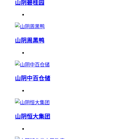
山阴碧桂园
山阴周黑鸭
山阴中百仓储
山阴恒大集团