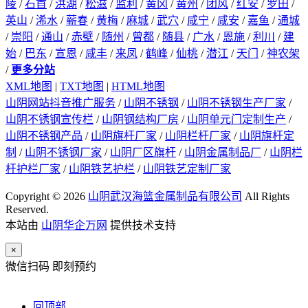
陵
/
石首
/
洪湖
/
松滋
/
监利
/
黄冈
/
黄州
/
团风
/
红安
/
罗田
/
英山
/
浠水
/
蕲春
/
黄梅
/
麻城
/
武穴
/
咸宁
/
咸安
/
嘉鱼
/
通城
/
崇阳
/
通山
/
赤壁
/
随州
/
曾都
/
随县
/
广水
/
恩施
/
利川
/
建
始
/
巴东
/
宣恩
/
咸丰
/
来凤
/
鹤峰
/
仙桃
/
潜江
/
天门
/
神农架
/
更多分站
XML地图
|
TXT地图
|
HTML地图
山阴网站抖音推广服务
/
山阴不锈钢
/
山阴不锈钢生产厂家
/
山阴不锈钢宣传栏
/
山阴钢结构厂房
/
山阴单元门定制生产
/
山阴不锈钢产品
/
山阴旗杆厂家
/
山阴栏杆厂家
/
山阴旗杆定
制
/
山阴不锈钢厂家
/
山阴厂区旗杆
/
山阴金属制品厂
/
山阴栏
杆护栏厂家
/
山阴铁艺护栏
/
山阴铁艺定制厂家
Copyright © 2026
山阴武汉海篮金属制品有限公司
All Rights
Reserved.
本站由
山阴华企万网
提供技术支持
×
微信扫码 即刻预约
回顶部