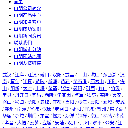
首页
山阴公司简介
山阴产品中心
山阴知名客户
山阴成功案例
山阴新闻资讯
联系我们
山阴城市分站
山阴网站地图
山阴友情链接
武汉
/
江岸
/
江汉
/
硚口
/
汉阳
/
武昌
/
青山
/
洪山
/
东西湖
/
汉
南
/
蔡甸
/
江夏
/
黄陂
/
新洲
/
黄石
/
黄石港
/
西塞山
/
下陆
/
铁
山
/
阳新
/
大冶
/
十堰
/
茅箭
/
张湾
/
郧阳
/
郧西
/
竹山
/
竹溪
/
房县
/
丹江口
/
宜昌
/
西陵
/
伍家岗
/
点军
/
猇亭
/
夷陵
/
远安
/
兴山
/
秭归
/
长阳
/
五峰
/
宜都
/
当阳
/
枝江
/
襄阳
/
襄城
/
樊城
/
襄州
/
南漳
/
谷城
/
保康
/
老河口
/
枣阳
/
宜城
/
鄂州
/
梁子湖
/
华容
/
鄂城
/
荆门
/
东宝
/
掇刀
/
沙洋
/
钟祥
/
京山
/
孝感
/
孝南
/
孝昌
/
大悟
/
云梦
/
应城
/
安陆
/
汉川
/
荆州
/
沙市
/
公安
/
江