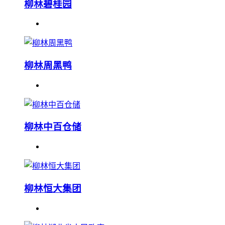
柳林碧桂园
柳林周黑鸭
柳林中百仓储
柳林恒大集团