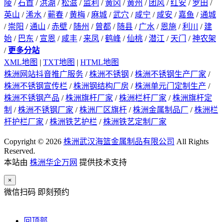
陵
/
石首
/
洪湖
/
松滋
/
监利
/
黄冈
/
黄州
/
团风
/
红安
/
罗田
/
英山
/
浠水
/
蕲春
/
黄梅
/
麻城
/
武穴
/
咸宁
/
咸安
/
嘉鱼
/
通城
/
崇阳
/
通山
/
赤壁
/
随州
/
曾都
/
随县
/
广水
/
恩施
/
利川
/
建
始
/
巴东
/
宣恩
/
咸丰
/
来凤
/
鹤峰
/
仙桃
/
潜江
/
天门
/
神农架
/
更多分站
XML地图
|
TXT地图
|
HTML地图
株洲网站抖音推广服务
/
株洲不锈钢
/
株洲不锈钢生产厂家
/
株洲不锈钢宣传栏
/
株洲钢结构厂房
/
株洲单元门定制生产
/
株洲不锈钢产品
/
株洲旗杆厂家
/
株洲栏杆厂家
/
株洲旗杆定
制
/
株洲不锈钢厂家
/
株洲厂区旗杆
/
株洲金属制品厂
/
株洲栏
杆护栏厂家
/
株洲铁艺护栏
/
株洲铁艺定制厂家
Copyright © 2026
株洲武汉海篮金属制品有限公司
All Rights
Reserved.
本站由
株洲华企万网
提供技术支持
×
微信扫码 即刻预约
回顶部