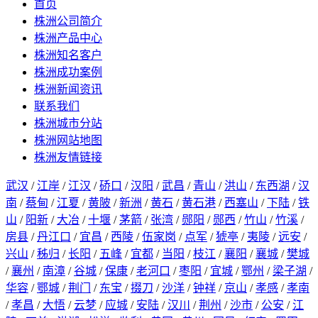
首页
株洲公司简介
株洲产品中心
株洲知名客户
株洲成功案例
株洲新闻资讯
联系我们
株洲城市分站
株洲网站地图
株洲友情链接
武汉
/
江岸
/
江汉
/
硚口
/
汉阳
/
武昌
/
青山
/
洪山
/
东西湖
/
汉
南
/
蔡甸
/
江夏
/
黄陂
/
新洲
/
黄石
/
黄石港
/
西塞山
/
下陆
/
铁
山
/
阳新
/
大冶
/
十堰
/
茅箭
/
张湾
/
郧阳
/
郧西
/
竹山
/
竹溪
/
房县
/
丹江口
/
宜昌
/
西陵
/
伍家岗
/
点军
/
猇亭
/
夷陵
/
远安
/
兴山
/
秭归
/
长阳
/
五峰
/
宜都
/
当阳
/
枝江
/
襄阳
/
襄城
/
樊城
/
襄州
/
南漳
/
谷城
/
保康
/
老河口
/
枣阳
/
宜城
/
鄂州
/
梁子湖
/
华容
/
鄂城
/
荆门
/
东宝
/
掇刀
/
沙洋
/
钟祥
/
京山
/
孝感
/
孝南
/
孝昌
/
大悟
/
云梦
/
应城
/
安陆
/
汉川
/
荆州
/
沙市
/
公安
/
江