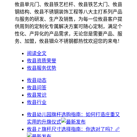
攸县单元门、攸县铁艺栏杆、攸县铁艺大门、攸县
钢结构、攸县不锈钢装饰工程等八大主打系列产品
与服务的研发、生产及销售，为每一位攸县客户提
供周到的定制化专属解决方案可随心定制，满足个
性化、产异化的产品需求，无论您是需要产品、服
务、加盟，攸县钿众不锈钢都热忱欢迎您的来电！
阅读全文
攸县资质荣誉
攸县服务优势
攸县动态
攸县问答
攸县常识
攸县行业
攸县幼儿园旗杆选购指南：如何打造庄重又
实用的升旗仪式
攸县🚩旗杆尺寸选择指南：你选对了吗？📏