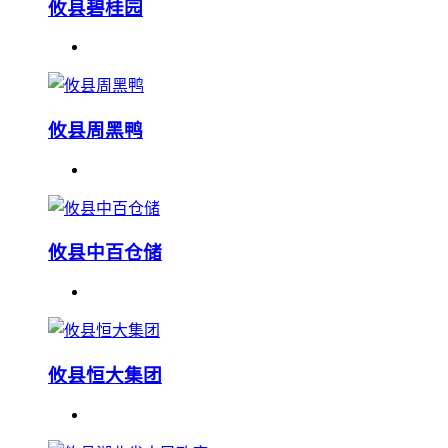
攸县碧桂园
攸县周黑鸭
攸县中百仓储
攸县恒大集团