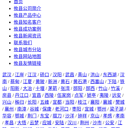
首页
攸县公司简介
攸县产品中心
攸县知名客户
攸县成功案例
攸县新闻资讯
联系我们
攸县城市分站
攸县网站地图
攸县友情链接
武汉
/
江岸
/
江汉
/
硚口
/
汉阳
/
武昌
/
青山
/
洪山
/
东西湖
/
汉
南
/
蔡甸
/
江夏
/
黄陂
/
新洲
/
黄石
/
黄石港
/
西塞山
/
下陆
/
铁
山
/
阳新
/
大冶
/
十堰
/
茅箭
/
张湾
/
郧阳
/
郧西
/
竹山
/
竹溪
/
房县
/
丹江口
/
宜昌
/
西陵
/
伍家岗
/
点军
/
猇亭
/
夷陵
/
远安
/
兴山
/
秭归
/
长阳
/
五峰
/
宜都
/
当阳
/
枝江
/
襄阳
/
襄城
/
樊城
/
襄州
/
南漳
/
谷城
/
保康
/
老河口
/
枣阳
/
宜城
/
鄂州
/
梁子湖
/
华容
/
鄂城
/
荆门
/
东宝
/
掇刀
/
沙洋
/
钟祥
/
京山
/
孝感
/
孝南
/
孝昌
/
大悟
/
云梦
/
应城
/
安陆
/
汉川
/
荆州
/
沙市
/
公安
/
江