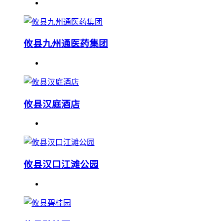
攸县九州通医药集团
攸县汉庭酒店
攸县汉口江滩公园