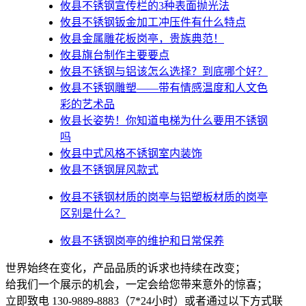
攸县不锈钢宣传栏的3种表面抛光法
攸县不锈钢钣金加工冲压件有什么特点
攸县金属雕花板岗亭，贵族典范！
攸县旗台制作主要要点
攸县不锈钢与铝该怎么选择？到底哪个好？
攸县不锈钢雕塑——带有情感温度和人文色
彩的艺术品
攸县​长姿势！你知道电梯为什么要用不锈钢
吗
攸县中式风格不锈钢室内装饰
攸县不锈钢屏风款式
攸县不锈钢材质的岗亭与铝塑板材质的岗亭
区别是什么？
攸县不锈钢岗亭的维护和日常保养
世界始终在变化，产品品质的诉求也持续在改变；
给我们一个展示的机会，一定会给您带来意外的惊喜；
立即致电 130-9889-8883（7*24小时）或者通过以下方式联