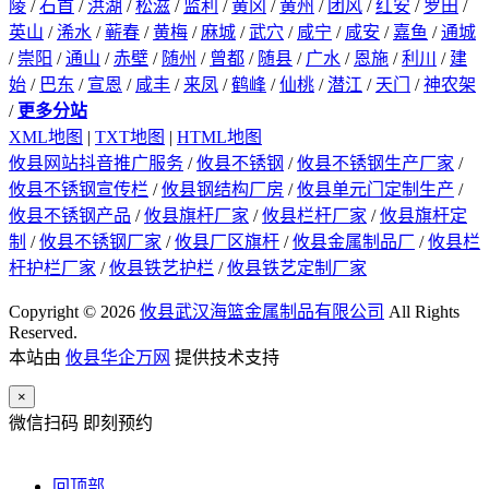
陵
/
石首
/
洪湖
/
松滋
/
监利
/
黄冈
/
黄州
/
团风
/
红安
/
罗田
/
英山
/
浠水
/
蕲春
/
黄梅
/
麻城
/
武穴
/
咸宁
/
咸安
/
嘉鱼
/
通城
/
崇阳
/
通山
/
赤壁
/
随州
/
曾都
/
随县
/
广水
/
恩施
/
利川
/
建
始
/
巴东
/
宣恩
/
咸丰
/
来凤
/
鹤峰
/
仙桃
/
潜江
/
天门
/
神农架
/
更多分站
XML地图
|
TXT地图
|
HTML地图
攸县网站抖音推广服务
/
攸县不锈钢
/
攸县不锈钢生产厂家
/
攸县不锈钢宣传栏
/
攸县钢结构厂房
/
攸县单元门定制生产
/
攸县不锈钢产品
/
攸县旗杆厂家
/
攸县栏杆厂家
/
攸县旗杆定
制
/
攸县不锈钢厂家
/
攸县厂区旗杆
/
攸县金属制品厂
/
攸县栏
杆护栏厂家
/
攸县铁艺护栏
/
攸县铁艺定制厂家
Copyright © 2026
攸县武汉海篮金属制品有限公司
All Rights
Reserved.
本站由
攸县华企万网
提供技术支持
×
微信扫码 即刻预约
回顶部