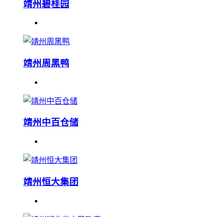
靖州碧桂园
靖州周黑鸭
靖州中百仓储
靖州恒大集团