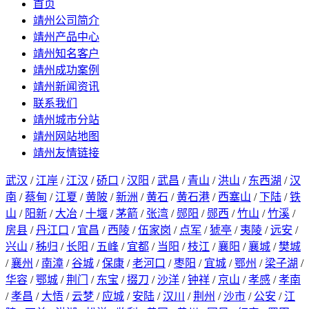
首页
靖州公司简介
靖州产品中心
靖州知名客户
靖州成功案例
靖州新闻资讯
联系我们
靖州城市分站
靖州网站地图
靖州友情链接
武汉
/
江岸
/
江汉
/
硚口
/
汉阳
/
武昌
/
青山
/
洪山
/
东西湖
/
汉
南
/
蔡甸
/
江夏
/
黄陂
/
新洲
/
黄石
/
黄石港
/
西塞山
/
下陆
/
铁
山
/
阳新
/
大冶
/
十堰
/
茅箭
/
张湾
/
郧阳
/
郧西
/
竹山
/
竹溪
/
房县
/
丹江口
/
宜昌
/
西陵
/
伍家岗
/
点军
/
猇亭
/
夷陵
/
远安
/
兴山
/
秭归
/
长阳
/
五峰
/
宜都
/
当阳
/
枝江
/
襄阳
/
襄城
/
樊城
/
襄州
/
南漳
/
谷城
/
保康
/
老河口
/
枣阳
/
宜城
/
鄂州
/
梁子湖
/
华容
/
鄂城
/
荆门
/
东宝
/
掇刀
/
沙洋
/
钟祥
/
京山
/
孝感
/
孝南
/
孝昌
/
大悟
/
云梦
/
应城
/
安陆
/
汉川
/
荆州
/
沙市
/
公安
/
江