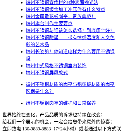
靖州不锈钢宣传栏的3种表面抛光法
靖州不锈钢钣金加工冲压件有什么特点
靖州金属雕花板岗亭，贵族典范！
靖州旗台制作主要要点
靖州不锈钢与铝该怎么选择？到底哪个好？
靖州不锈钢雕塑——带有情感温度和人文色
彩的艺术品
靖州​长姿势！你知道电梯为什么要用不锈钢
吗
靖州中式风格不锈钢室内装饰
靖州不锈钢屏风款式
靖州不锈钢材质的岗亭与铝塑板材质的岗亭
区别是什么？
靖州不锈钢岗亭的维护和日常保养
世界始终在变化，产品品质的诉求也持续在改变；
给我们一个展示的机会，一定会给您带来意外的惊喜；
立即致电 130-9889-8883（7*24小时）或者通过以下方式联