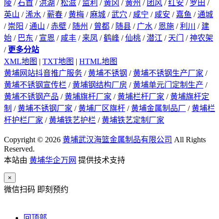
陵
/
石首
/
洪湖
/
松滋
/
监利
/
黄冈
/
黄州
/
团风
/
红安
/
罗田
/
英山
/
浠水
/
蕲春
/
黄梅
/
麻城
/
武穴
/
咸宁
/
咸安
/
嘉鱼
/
通城
/
崇阳
/
通山
/
赤壁
/
随州
/
曾都
/
随县
/
广水
/
恩施
/
利川
/
建
始
/
巴东
/
宣恩
/
咸丰
/
来凤
/
鹤峰
/
仙桃
/
潜江
/
天门
/
神农架
/
更多分站
XML地图
|
TXT地图
|
HTML地图
黄埔网站抖音推广服务
/
黄埔不锈钢
/
黄埔不锈钢生产厂家
/
黄埔不锈钢宣传栏
/
黄埔钢结构厂房
/
黄埔单元门定制生产
/
黄埔不锈钢产品
/
黄埔旗杆厂家
/
黄埔栏杆厂家
/
黄埔旗杆定
制
/
黄埔不锈钢厂家
/
黄埔厂区旗杆
/
黄埔金属制品厂
/
黄埔栏
杆护栏厂家
/
黄埔铁艺护栏
/
黄埔铁艺定制厂家
Copyright © 2026
黄埔武汉海篮金属制品有限公司
All Rights
Reserved.
本站由
黄埔华企万网
提供技术支持
×
微信扫码 即刻预约
回顶部