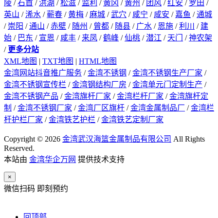
陵
/
石首
/
洪湖
/
松滋
/
监利
/
黄冈
/
黄州
/
团风
/
红安
/
罗田
/
英山
/
浠水
/
蕲春
/
黄梅
/
麻城
/
武穴
/
咸宁
/
咸安
/
嘉鱼
/
通城
/
崇阳
/
通山
/
赤壁
/
随州
/
曾都
/
随县
/
广水
/
恩施
/
利川
/
建
始
/
巴东
/
宣恩
/
咸丰
/
来凤
/
鹤峰
/
仙桃
/
潜江
/
天门
/
神农架
/
更多分站
XML地图
|
TXT地图
|
HTML地图
金湾网站抖音推广服务
/
金湾不锈钢
/
金湾不锈钢生产厂家
/
金湾不锈钢宣传栏
/
金湾钢结构厂房
/
金湾单元门定制生产
/
金湾不锈钢产品
/
金湾旗杆厂家
/
金湾栏杆厂家
/
金湾旗杆定
制
/
金湾不锈钢厂家
/
金湾厂区旗杆
/
金湾金属制品厂
/
金湾栏
杆护栏厂家
/
金湾铁艺护栏
/
金湾铁艺定制厂家
Copyright © 2026
金湾武汉海篮金属制品有限公司
All Rights
Reserved.
本站由
金湾华企万网
提供技术支持
×
微信扫码 即刻预约
回顶部