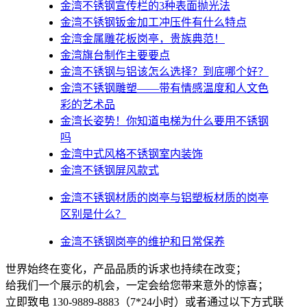
金湾不锈钢宣传栏的3种表面抛光法
金湾不锈钢钣金加工冲压件有什么特点
金湾金属雕花板岗亭，贵族典范！
金湾旗台制作主要要点
金湾不锈钢与铝该怎么选择？到底哪个好？
金湾不锈钢雕塑——带有情感温度和人文色
彩的艺术品
金湾​长姿势！你知道电梯为什么要用不锈钢
吗
金湾中式风格不锈钢室内装饰
金湾不锈钢屏风款式
金湾不锈钢材质的岗亭与铝塑板材质的岗亭
区别是什么？
金湾不锈钢岗亭的维护和日常保养
世界始终在变化，产品品质的诉求也持续在改变；
给我们一个展示的机会，一定会给您带来意外的惊喜；
立即致电 130-9889-8883（7*24小时）或者通过以下方式联