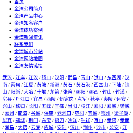
首页
金湾公司简介
金湾产品中心
金湾知名客户
金湾成功案例
金湾新闻资讯
联系我们
金湾城市分站
金湾网站地图
金湾友情链接
武汉
/
江岸
/
江汉
/
硚口
/
汉阳
/
武昌
/
青山
/
洪山
/
东西湖
/
汉
南
/
蔡甸
/
江夏
/
黄陂
/
新洲
/
黄石
/
黄石港
/
西塞山
/
下陆
/
铁
山
/
阳新
/
大冶
/
十堰
/
茅箭
/
张湾
/
郧阳
/
郧西
/
竹山
/
竹溪
/
房县
/
丹江口
/
宜昌
/
西陵
/
伍家岗
/
点军
/
猇亭
/
夷陵
/
远安
/
兴山
/
秭归
/
长阳
/
五峰
/
宜都
/
当阳
/
枝江
/
襄阳
/
襄城
/
樊城
/
襄州
/
南漳
/
谷城
/
保康
/
老河口
/
枣阳
/
宜城
/
鄂州
/
梁子湖
/
华容
/
鄂城
/
荆门
/
东宝
/
掇刀
/
沙洋
/
钟祥
/
京山
/
孝感
/
孝南
/
孝昌
/
大悟
/
云梦
/
应城
/
安陆
/
汉川
/
荆州
/
沙市
/
公安
/
江