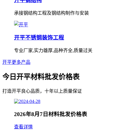
开平钢结构
承接钢结构工程及钢结构制作与安装
开平不锈钢装饰工程
专业厂家,实力雄厚,品种齐全,质量过关
开平更多产品
今日开平材料批发价格表
打造开平良心品质，十年以上质量保证
2026年8月7日材料批发价格表
查看详情