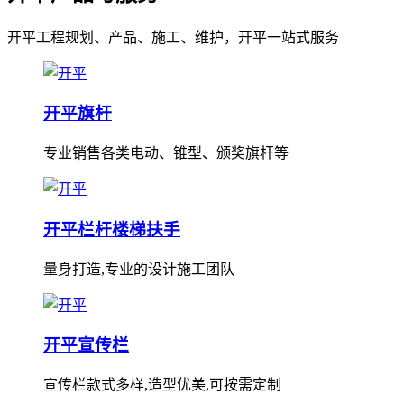
开平工程规划、产品、施工、维护，开平一站式服务
开平旗杆
专业销售各类电动、锥型、颁奖旗杆等
开平栏杆楼梯扶手
量身打造,专业的设计施工团队
开平宣传栏
宣传栏款式多样,造型优美,可按需定制