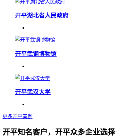
开平湖北省人民政府
开平武钢博物馆
开平武汉大学
更多开平案例
开平知名客户，开平众多企业选择