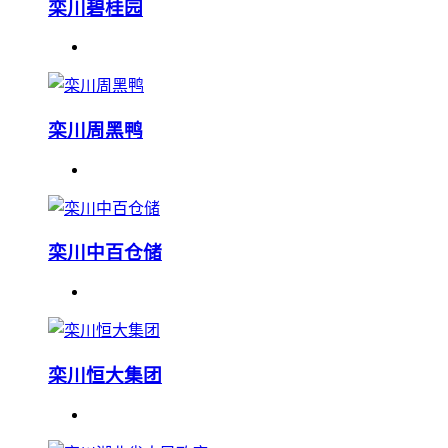
栾川碧桂园
栾川周黑鸭
栾川中百仓储
栾川恒大集团