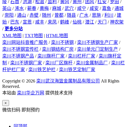
陵
/
石首
/
洪湖
/
松滋
/
监利
/
黄冈
/
黄州
/
团风
/
红安
/
罗田
/
英山
/
浠水
/
蕲春
/
黄梅
/
麻城
/
武穴
/
咸宁
/
咸安
/
嘉鱼
/
通城
/
崇阳
/
通山
/
赤壁
/
随州
/
曾都
/
随县
/
广水
/
恩施
/
利川
/
建
始
/
巴东
/
宣恩
/
咸丰
/
来凤
/
鹤峰
/
仙桃
/
潜江
/
天门
/
神农架
/
更多分站
XML地图
|
TXT地图
|
HTML地图
栾川网站抖音推广服务
/
栾川不锈钢
/
栾川不锈钢生产厂家
/
栾川不锈钢宣传栏
/
栾川钢结构厂房
/
栾川单元门定制生产
/
栾川不锈钢产品
/
栾川旗杆厂家
/
栾川栏杆厂家
/
栾川旗杆定
制
/
栾川不锈钢厂家
/
栾川厂区旗杆
/
栾川金属制品厂
/
栾川栏
杆护栏厂家
/
栾川铁艺护栏
/
栾川铁艺定制厂家
Copyright © 2026
栾川武汉海篮金属制品有限公司
All Rights
Reserved.
本站由
栾川华企万网
提供技术支持
×
微信扫码 即刻预约
回顶部