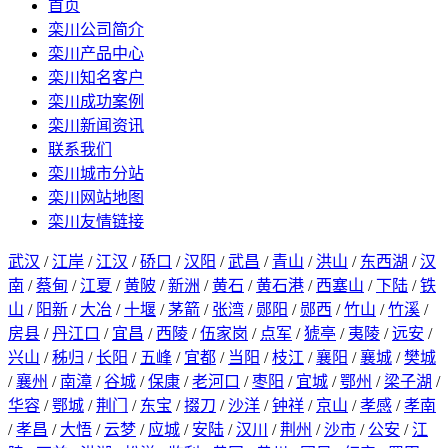
首页
栾川公司简介
栾川产品中心
栾川知名客户
栾川成功案例
栾川新闻资讯
联系我们
栾川城市分站
栾川网站地图
栾川友情链接
武汉
/
江岸
/
江汉
/
硚口
/
汉阳
/
武昌
/
青山
/
洪山
/
东西湖
/
汉
南
/
蔡甸
/
江夏
/
黄陂
/
新洲
/
黄石
/
黄石港
/
西塞山
/
下陆
/
铁
山
/
阳新
/
大冶
/
十堰
/
茅箭
/
张湾
/
郧阳
/
郧西
/
竹山
/
竹溪
/
房县
/
丹江口
/
宜昌
/
西陵
/
伍家岗
/
点军
/
猇亭
/
夷陵
/
远安
/
兴山
/
秭归
/
长阳
/
五峰
/
宜都
/
当阳
/
枝江
/
襄阳
/
襄城
/
樊城
/
襄州
/
南漳
/
谷城
/
保康
/
老河口
/
枣阳
/
宜城
/
鄂州
/
梁子湖
/
华容
/
鄂城
/
荆门
/
东宝
/
掇刀
/
沙洋
/
钟祥
/
京山
/
孝感
/
孝南
/
孝昌
/
大悟
/
云梦
/
应城
/
安陆
/
汉川
/
荆州
/
沙市
/
公安
/
江