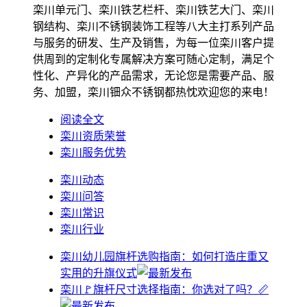
栾川单元门、栾川铁艺栏杆、栾川铁艺大门、栾川
钢结构、栾川不锈钢装饰工程等八大主打系列产品
与服务的研发、生产及销售，为每一位栾川客户提
供周到的定制化专属解决方案可随心定制，满足个
性化、产异化的产品需求，无论您是需要产品、服
务、加盟，栾川钿众不锈钢都热忱欢迎您的来电！
阅读全文
栾川资质荣誉
栾川服务优势
栾川动态
栾川问答
栾川常识
栾川行业
栾川幼儿园旗杆选购指南：如何打造庄重又
实用的升旗仪式
栾川🚩旗杆尺寸选择指南：你选对了吗？📏