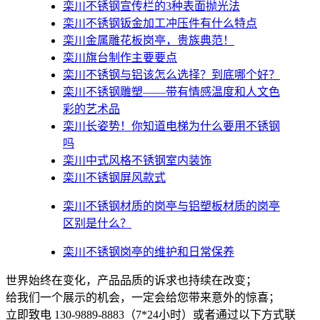
栾川不锈钢宣传栏的3种表面抛光法
栾川不锈钢钣金加工冲压件有什么特点
栾川金属雕花板岗亭，贵族典范！
栾川旗台制作主要要点
栾川不锈钢与铝该怎么选择？到底哪个好？
栾川不锈钢雕塑——带有情感温度和人文色
彩的艺术品
栾川​长姿势！你知道电梯为什么要用不锈钢
吗
栾川中式风格不锈钢室内装饰
栾川不锈钢屏风款式
栾川不锈钢材质的岗亭与铝塑板材质的岗亭
区别是什么？
栾川不锈钢岗亭的维护和日常保养
世界始终在变化，产品品质的诉求也持续在改变；
给我们一个展示的机会，一定会给您带来意外的惊喜；
立即致电 130-9889-8883（7*24小时）或者通过以下方式联