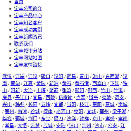
首页
宝丰公司简介
宝丰产品中心
宝丰知名客户
宝丰成功案例
宝丰新闻资讯
联系我们
宝丰城市分站
宝丰网站地图
宝丰友情链接
武汉
/
江岸
/
江汉
/
硚口
/
汉阳
/
武昌
/
青山
/
洪山
/
东西湖
/
汉
南
/
蔡甸
/
江夏
/
黄陂
/
新洲
/
黄石
/
黄石港
/
西塞山
/
下陆
/
铁
山
/
阳新
/
大冶
/
十堰
/
茅箭
/
张湾
/
郧阳
/
郧西
/
竹山
/
竹溪
/
房县
/
丹江口
/
宜昌
/
西陵
/
伍家岗
/
点军
/
猇亭
/
夷陵
/
远安
/
兴山
/
秭归
/
长阳
/
五峰
/
宜都
/
当阳
/
枝江
/
襄阳
/
襄城
/
樊城
/
襄州
/
南漳
/
谷城
/
保康
/
老河口
/
枣阳
/
宜城
/
鄂州
/
梁子湖
/
华容
/
鄂城
/
荆门
/
东宝
/
掇刀
/
沙洋
/
钟祥
/
京山
/
孝感
/
孝南
/
孝昌
/
大悟
/
云梦
/
应城
/
安陆
/
汉川
/
荆州
/
沙市
/
公安
/
江