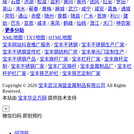
陵
/
石首
/
洪湖
/
松滋
/
监利
/
黄冈
/
黄州
/
团风
/
红安
/
罗田
/
英山
/
浠水
/
蕲春
/
黄梅
/
麻城
/
武穴
/
咸宁
/
咸安
/
嘉鱼
/
通城
/
崇阳
/
通山
/
赤壁
/
随州
/
曾都
/
随县
/
广水
/
恩施
/
利川
/
建
始
/
巴东
/
宣恩
/
咸丰
/
来凤
/
鹤峰
/
仙桃
/
潜江
/
天门
/
神农架
/
更多分站
XML地图
|
TXT地图
|
HTML地图
宝丰网站抖音推广服务
/
宝丰不锈钢
/
宝丰不锈钢生产厂家
/
宝丰不锈钢宣传栏
/
宝丰钢结构厂房
/
宝丰单元门定制生产
/
宝丰不锈钢产品
/
宝丰旗杆厂家
/
宝丰栏杆厂家
/
宝丰旗杆定
制
/
宝丰不锈钢厂家
/
宝丰厂区旗杆
/
宝丰金属制品厂
/
宝丰栏
杆护栏厂家
/
宝丰铁艺护栏
/
宝丰铁艺定制厂家
Copyright © 2026
宝丰武汉海篮金属制品有限公司
All Rights
Reserved.
本站由
宝丰华企万网
提供技术支持
×
微信扫码 即刻预约
回顶部