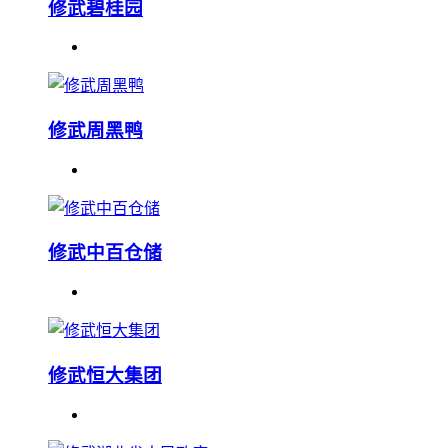
修武碧桂园
修武周黑鸭
修武中百仓储
修武恒大集团