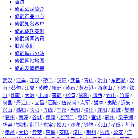
首页
修武公司简介
修武产品中心
修武知名客户
修武成功案例
修武新闻资讯
联系我们
修武城市分站
修武网站地图
修武友情链接
武汉
/
江岸
/
江汉
/
硚口
/
汉阳
/
武昌
/
青山
/
洪山
/
东西湖
/
汉
南
/
蔡甸
/
江夏
/
黄陂
/
新洲
/
黄石
/
黄石港
/
西塞山
/
下陆
/
铁
山
/
阳新
/
大冶
/
十堰
/
茅箭
/
张湾
/
郧阳
/
郧西
/
竹山
/
竹溪
/
房县
/
丹江口
/
宜昌
/
西陵
/
伍家岗
/
点军
/
猇亭
/
夷陵
/
远安
/
兴山
/
秭归
/
长阳
/
五峰
/
宜都
/
当阳
/
枝江
/
襄阳
/
襄城
/
樊城
/
襄州
/
南漳
/
谷城
/
保康
/
老河口
/
枣阳
/
宜城
/
鄂州
/
梁子湖
/
华容
/
鄂城
/
荆门
/
东宝
/
掇刀
/
沙洋
/
钟祥
/
京山
/
孝感
/
孝南
/
孝昌
/
大悟
/
云梦
/
应城
/
安陆
/
汉川
/
荆州
/
沙市
/
公安
/
江