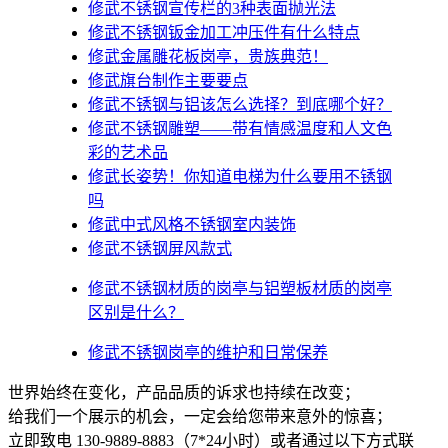
修武不锈钢宣传栏的3种表面抛光法
修武不锈钢钣金加工冲压件有什么特点
修武金属雕花板岗亭，贵族典范！
修武旗台制作主要要点
修武不锈钢与铝该怎么选择？到底哪个好？
修武不锈钢雕塑——带有情感温度和人文色
彩的艺术品
修武​长姿势！你知道电梯为什么要用不锈钢
吗
修武中式风格不锈钢室内装饰
修武不锈钢屏风款式
修武不锈钢材质的岗亭与铝塑板材质的岗亭
区别是什么？
修武不锈钢岗亭的维护和日常保养
世界始终在变化，产品品质的诉求也持续在改变；
给我们一个展示的机会，一定会给您带来意外的惊喜；
立即致电 130-9889-8883（7*24小时）或者通过以下方式联