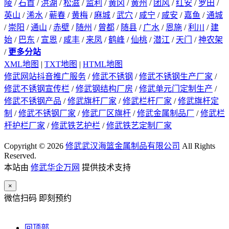
陵
/
石首
/
洪湖
/
松滋
/
监利
/
黄冈
/
黄州
/
团风
/
红安
/
罗田
/
英山
/
浠水
/
蕲春
/
黄梅
/
麻城
/
武穴
/
咸宁
/
咸安
/
嘉鱼
/
通城
/
崇阳
/
通山
/
赤壁
/
随州
/
曾都
/
随县
/
广水
/
恩施
/
利川
/
建
始
/
巴东
/
宣恩
/
咸丰
/
来凤
/
鹤峰
/
仙桃
/
潜江
/
天门
/
神农架
/
更多分站
XML地图
|
TXT地图
|
HTML地图
修武网站抖音推广服务
/
修武不锈钢
/
修武不锈钢生产厂家
/
修武不锈钢宣传栏
/
修武钢结构厂房
/
修武单元门定制生产
/
修武不锈钢产品
/
修武旗杆厂家
/
修武栏杆厂家
/
修武旗杆定
制
/
修武不锈钢厂家
/
修武厂区旗杆
/
修武金属制品厂
/
修武栏
杆护栏厂家
/
修武铁艺护栏
/
修武铁艺定制厂家
Copyright © 2026
修武武汉海篮金属制品有限公司
All Rights
Reserved.
本站由
修武华企万网
提供技术支持
×
微信扫码 即刻预约
回顶部