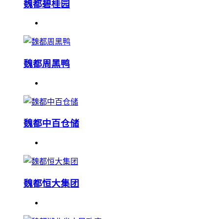
魏都碧桂园
魏都周黑鸭
魏都中百仓储
魏都恒大集团