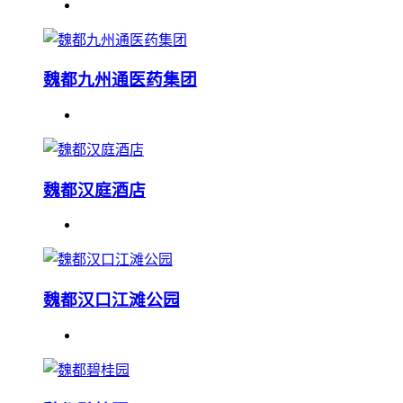
魏都九州通医药集团
魏都汉庭酒店
魏都汉口江滩公园