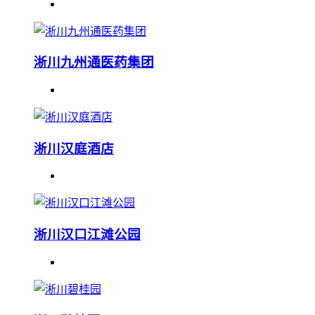
淅川九州通医药集团
淅川汉庭酒店
淅川汉口江滩公园