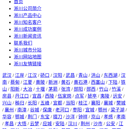
首页
淅川公司简介
淅川产品中心
淅川知名客户
淅川成功案例
淅川新闻资讯
联系我们
淅川城市分站
淅川网站地图
淅川友情链接
武汉
/
江岸
/
江汉
/
硚口
/
汉阳
/
武昌
/
青山
/
洪山
/
东西湖
/
汉
南
/
蔡甸
/
江夏
/
黄陂
/
新洲
/
黄石
/
黄石港
/
西塞山
/
下陆
/
铁
山
/
阳新
/
大冶
/
十堰
/
茅箭
/
张湾
/
郧阳
/
郧西
/
竹山
/
竹溪
/
房县
/
丹江口
/
宜昌
/
西陵
/
伍家岗
/
点军
/
猇亭
/
夷陵
/
远安
/
兴山
/
秭归
/
长阳
/
五峰
/
宜都
/
当阳
/
枝江
/
襄阳
/
襄城
/
樊城
/
襄州
/
南漳
/
谷城
/
保康
/
老河口
/
枣阳
/
宜城
/
鄂州
/
梁子湖
/
华容
/
鄂城
/
荆门
/
东宝
/
掇刀
/
沙洋
/
钟祥
/
京山
/
孝感
/
孝南
/
孝昌
/
大悟
/
云梦
/
应城
/
安陆
/
汉川
/
荆州
/
沙市
/
公安
/
江