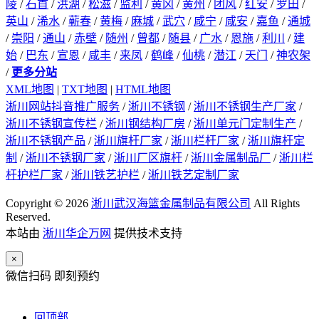
陵
/
石首
/
洪湖
/
松滋
/
监利
/
黄冈
/
黄州
/
团风
/
红安
/
罗田
/
英山
/
浠水
/
蕲春
/
黄梅
/
麻城
/
武穴
/
咸宁
/
咸安
/
嘉鱼
/
通城
/
崇阳
/
通山
/
赤壁
/
随州
/
曾都
/
随县
/
广水
/
恩施
/
利川
/
建
始
/
巴东
/
宣恩
/
咸丰
/
来凤
/
鹤峰
/
仙桃
/
潜江
/
天门
/
神农架
/
更多分站
XML地图
|
TXT地图
|
HTML地图
淅川网站抖音推广服务
/
淅川不锈钢
/
淅川不锈钢生产厂家
/
淅川不锈钢宣传栏
/
淅川钢结构厂房
/
淅川单元门定制生产
/
淅川不锈钢产品
/
淅川旗杆厂家
/
淅川栏杆厂家
/
淅川旗杆定
制
/
淅川不锈钢厂家
/
淅川厂区旗杆
/
淅川金属制品厂
/
淅川栏
杆护栏厂家
/
淅川铁艺护栏
/
淅川铁艺定制厂家
Copyright © 2026
淅川武汉海篮金属制品有限公司
All Rights
Reserved.
本站由
淅川华企万网
提供技术支持
×
微信扫码 即刻预约
回顶部