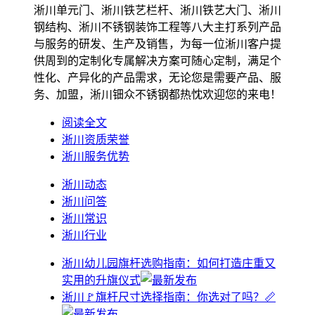
淅川单元门、淅川铁艺栏杆、淅川铁艺大门、淅川
钢结构、淅川不锈钢装饰工程等八大主打系列产品
与服务的研发、生产及销售，为每一位淅川客户提
供周到的定制化专属解决方案可随心定制，满足个
性化、产异化的产品需求，无论您是需要产品、服
务、加盟，淅川钿众不锈钢都热忱欢迎您的来电！
阅读全文
淅川资质荣誉
淅川服务优势
淅川动态
淅川问答
淅川常识
淅川行业
淅川幼儿园旗杆选购指南：如何打造庄重又
实用的升旗仪式
淅川🚩旗杆尺寸选择指南：你选对了吗？📏