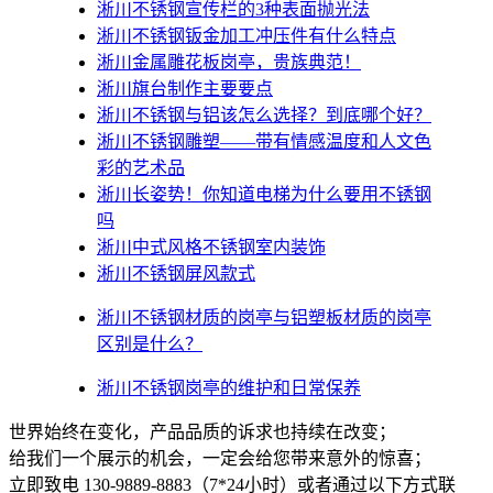
淅川不锈钢宣传栏的3种表面抛光法
淅川不锈钢钣金加工冲压件有什么特点
淅川金属雕花板岗亭，贵族典范！
淅川旗台制作主要要点
淅川不锈钢与铝该怎么选择？到底哪个好？
淅川不锈钢雕塑——带有情感温度和人文色
彩的艺术品
淅川​长姿势！你知道电梯为什么要用不锈钢
吗
淅川中式风格不锈钢室内装饰
淅川不锈钢屏风款式
淅川不锈钢材质的岗亭与铝塑板材质的岗亭
区别是什么？
淅川不锈钢岗亭的维护和日常保养
世界始终在变化，产品品质的诉求也持续在改变；
给我们一个展示的机会，一定会给您带来意外的惊喜；
立即致电 130-9889-8883（7*24小时）或者通过以下方式联