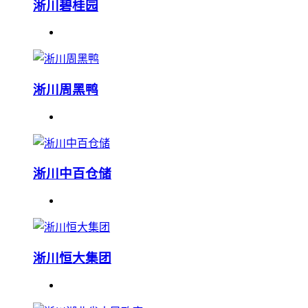
淅川碧桂园
淅川周黑鸭
淅川中百仓储
淅川恒大集团