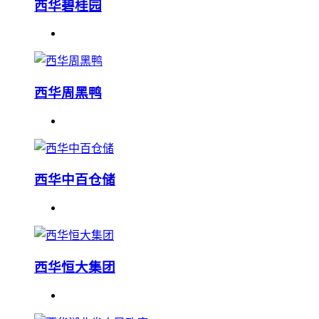
西华碧桂园
西华周黑鸭
西华中百仓储
西华恒大集团