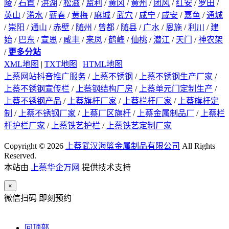
陵
/
石首
/
洪湖
/
松滋
/
监利
/
黄冈
/
黄州
/
团风
/
红安
/
罗田
/
英山
/
浠水
/
蕲春
/
黄梅
/
麻城
/
武穴
/
咸宁
/
咸安
/
嘉鱼
/
通城
/
崇阳
/
通山
/
赤壁
/
随州
/
曾都
/
随县
/
广水
/
恩施
/
利川
/
建
始
/
巴东
/
宣恩
/
咸丰
/
来凤
/
鹤峰
/
仙桃
/
潜江
/
天门
/
神农架
/
更多分站
XML地图
|
TXT地图
|
HTML地图
上蔡网站抖音推广服务
/
上蔡不锈钢
/
上蔡不锈钢生产厂家
/
上蔡不锈钢宣传栏
/
上蔡钢结构厂房
/
上蔡单元门定制生产
/
上蔡不锈钢产品
/
上蔡旗杆厂家
/
上蔡栏杆厂家
/
上蔡旗杆定
制
/
上蔡不锈钢厂家
/
上蔡厂区旗杆
/
上蔡金属制品厂
/
上蔡栏
杆护栏厂家
/
上蔡铁艺护栏
/
上蔡铁艺定制厂家
Copyright © 2026
上蔡武汉海篮金属制品有限公司
All Rights
Reserved.
本站由
上蔡华企万网
提供技术支持
×
微信扫码 即刻预约
回顶部