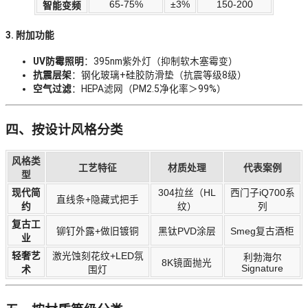
65-75%
±3%
150-200
智能变频
3. 附加功能
UV防霉照明
：395nm紫外灯（抑制软木塞霉变）
抗震层架
：钢化玻璃+硅胶防滑垫（抗震等级8级）
空气过滤
：HEPA滤网（PM2.5净化率＞99%）
四、按设计风格分类
风格类
工艺特征
材质处理
代表案例
型
现代简
304拉丝（HL
西门子iQ700系
直线条+隐藏式把手
约
纹）
列
复古工
铆钉外露+做旧镀铜
黑钛PVD涂层
Smeg复古酒柜
业
轻奢艺
激光蚀刻花纹+LED氛
利勃海尔
8K镜面抛光
Signature
术
围灯