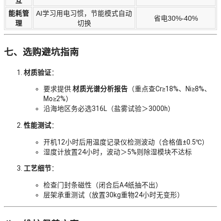
互
能耗管
AI学习用电习惯，节能模式自动
省电30%-40%
理
切换
七、选购避坑指南
材质验证
：
要求提供
材质光谱分析报告
（重点查Cr≥18%、Ni≥8%、
Mo≥2%）
沿海地区务必选316L（盐雾试验＞3000h）
性能测试
：
开机12小时后用温度记录仪检测波动（合格值±0.5℃）
湿度计放置24小时，波动＞5%则除湿模块不达标
工艺细节
：
检查门封条磁性（闭合后A4纸抽不出）
层架承重测试（放置30kg重物24小时无变形）