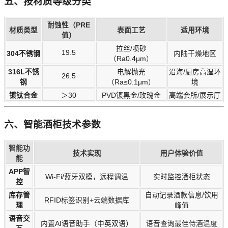
五、按材质等级分类
耐蚀性（PRE
材质类型
表面工艺
适用环境
值）
拉丝/喷砂
19.5
304不锈钢
内陆干燥地区
（Ra0.4μm）
316L不锈
电解抛光
沿海/厨房高湿环
26.5
钢
（Ra≤0.1μm）
境
镀钛合金
＞30
PVD镀黑金/玫瑰金
高端会所/展示厅
六、智能酒柜技术参数
智能功
技术实现
用户体验价值
能
APP智
Wi-Fi/蓝牙双模，远程调温
实时监控酒柜状态
控
库存管
自动记录酒款信息/饮用
RFID标签识别+云端数据库
理
峰值
语音交
内置AI语音助手（中英双语）
语音查询最佳侍酒温度