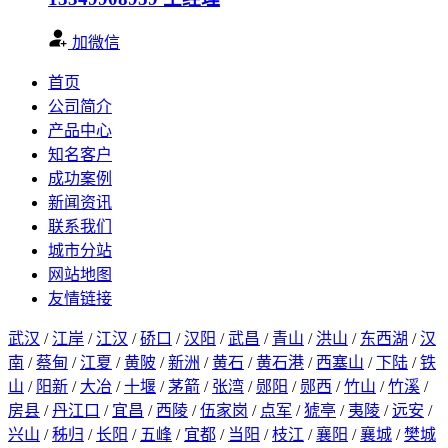
加微信
首页
公司简介
产品中心
知名客户
成功案例
新闻资讯
联系我们
城市分站
网站地图
友情链接
武汉
/
江岸
/
江汉
/
硚口
/
汉阳
/
武昌
/
青山
/
洪山
/
东西湖
/
汉
南
/
蔡甸
/
江夏
/
黄陂
/
新洲
/
黄石
/
黄石港
/
西塞山
/
下陆
/
铁
山
/
阳新
/
大冶
/
十堰
/
茅箭
/
张湾
/
郧阳
/
郧西
/
竹山
/
竹溪
/
房县
/
丹江口
/
宜昌
/
西陵
/
伍家岗
/
点军
/
猇亭
/
夷陵
/
远安
/
兴山
/
秭归
/
长阳
/
五峰
/
宜都
/
当阳
/
枝江
/
襄阳
/
襄城
/
樊城