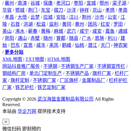
/
襄州
/
南漳
/
谷城
/
保康
/
老河口
/
枣阳
/
宜城
/
鄂州
/
梁子湖
/
华容
/
鄂城
/
荆门
/
东宝
/
掇刀
/
沙洋
/
钟祥
/
京山
/
孝感
/
孝南
/
孝昌
/
大悟
/
云梦
/
应城
/
安陆
/
汉川
/
荆州
/
沙市
/
公安
/
江
陵
/
石首
/
洪湖
/
松滋
/
监利
/
黄冈
/
黄州
/
团风
/
红安
/
罗田
/
英山
/
浠水
/
蕲春
/
黄梅
/
麻城
/
武穴
/
咸宁
/
咸安
/
嘉鱼
/
通城
/
崇阳
/
通山
/
赤壁
/
随州
/
曾都
/
随县
/
广水
/
恩施
/
利川
/
建
始
/
巴东
/
宣恩
/
咸丰
/
来凤
/
鹤峰
/
仙桃
/
潜江
/
天门
/
神农架
/
更多分站
XML地图
|
TXT地图
|
HTML地图
网站抖音推广服务
/
不锈钢
/
不锈钢生产厂家
/
不锈钢宣传栏
/
钢结构厂房
/
单元门定制生产
/
不锈钢产品
/
旗杆厂家
/
栏杆厂
家
/
旗杆定制
/
不锈钢厂家
/
厂区旗杆
/
金属制品厂
/
栏杆护栏
厂家
/
铁艺护栏
/
铁艺定制厂家
Copyright © 2026
武汉海篮金属制品有限公司
All Rights
Reserved.
本站由
华企万网
提供技术支持
×
微信扫码 即刻预约