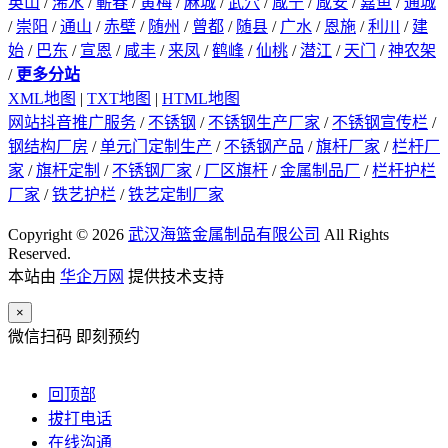
英山
/
浠水
/
蕲春
/
黄梅
/
麻城
/
武穴
/
咸宁
/
咸安
/
嘉鱼
/
通城
/
崇阳
/
通山
/
赤壁
/
随州
/
曾都
/
随县
/
广水
/
恩施
/
利川
/
建
始
/
巴东
/
宣恩
/
咸丰
/
来凤
/
鹤峰
/
仙桃
/
潜江
/
天门
/
神农架
/
更多分站
XML地图
|
TXT地图
|
HTML地图
网站抖音推广服务
/
不锈钢
/
不锈钢生产厂家
/
不锈钢宣传栏
/
钢结构厂房
/
单元门定制生产
/
不锈钢产品
/
旗杆厂家
/
栏杆厂
家
/
旗杆定制
/
不锈钢厂家
/
厂区旗杆
/
金属制品厂
/
栏杆护栏
厂家
/
铁艺护栏
/
铁艺定制厂家
Copyright © 2026
武汉海篮金属制品有限公司
All Rights
Reserved.
本站由
华企万网
提供技术支持
×
微信扫码 即刻预约
回顶部
拔打电话
在线沟通