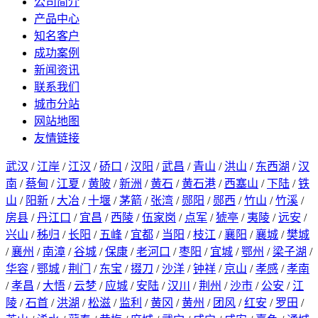
公司简介
产品中心
知名客户
成功案例
新闻资讯
联系我们
城市分站
网站地图
友情链接
武汉
/
江岸
/
江汉
/
硚口
/
汉阳
/
武昌
/
青山
/
洪山
/
东西湖
/
汉
南
/
蔡甸
/
江夏
/
黄陂
/
新洲
/
黄石
/
黄石港
/
西塞山
/
下陆
/
铁
山
/
阳新
/
大冶
/
十堰
/
茅箭
/
张湾
/
郧阳
/
郧西
/
竹山
/
竹溪
/
房县
/
丹江口
/
宜昌
/
西陵
/
伍家岗
/
点军
/
猇亭
/
夷陵
/
远安
/
兴山
/
秭归
/
长阳
/
五峰
/
宜都
/
当阳
/
枝江
/
襄阳
/
襄城
/
樊城
/
襄州
/
南漳
/
谷城
/
保康
/
老河口
/
枣阳
/
宜城
/
鄂州
/
梁子湖
/
华容
/
鄂城
/
荆门
/
东宝
/
掇刀
/
沙洋
/
钟祥
/
京山
/
孝感
/
孝南
/
孝昌
/
大悟
/
云梦
/
应城
/
安陆
/
汉川
/
荆州
/
沙市
/
公安
/
江
陵
/
石首
/
洪湖
/
松滋
/
监利
/
黄冈
/
黄州
/
团风
/
红安
/
罗田
/