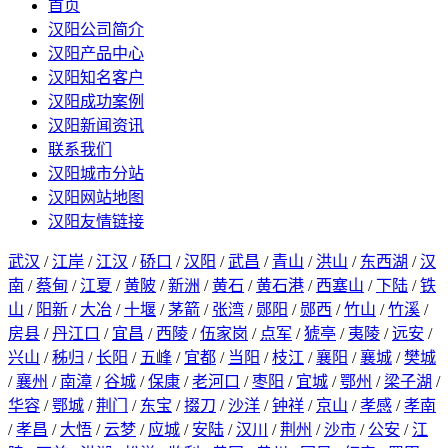
首页
汉阳公司简介
汉阳产品中心
汉阳知名客户
汉阳成功案例
汉阳新闻资讯
联系我们
汉阳城市分站
汉阳网站地图
汉阳友情链接
武汉
/
江岸
/
江汉
/
硚口
/
汉阳
/
武昌
/
青山
/
洪山
/
东西湖
/
汉
南
/
蔡甸
/
江夏
/
黄陂
/
新洲
/
黄石
/
黄石港
/
西塞山
/
下陆
/
铁
山
/
阳新
/
大冶
/
十堰
/
茅箭
/
张湾
/
郧阳
/
郧西
/
竹山
/
竹溪
/
房县
/
丹江口
/
宜昌
/
西陵
/
伍家岗
/
点军
/
猇亭
/
夷陵
/
远安
/
兴山
/
秭归
/
长阳
/
五峰
/
宜都
/
当阳
/
枝江
/
襄阳
/
襄城
/
樊城
/
襄州
/
南漳
/
谷城
/
保康
/
老河口
/
枣阳
/
宜城
/
鄂州
/
梁子湖
/
华容
/
鄂城
/
荆门
/
东宝
/
掇刀
/
沙洋
/
钟祥
/
京山
/
孝感
/
孝南
/
孝昌
/
大悟
/
云梦
/
应城
/
安陆
/
汉川
/
荆州
/
沙市
/
公安
/
江