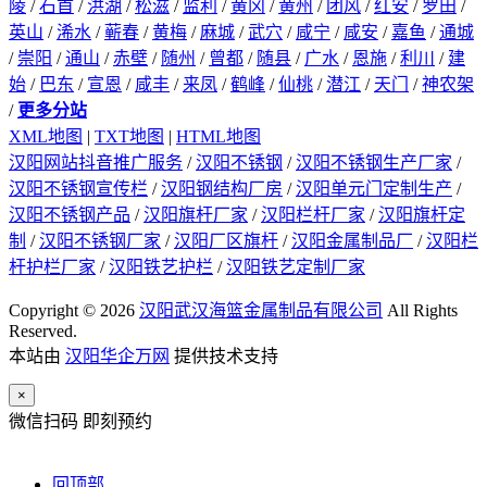
陵
/
石首
/
洪湖
/
松滋
/
监利
/
黄冈
/
黄州
/
团风
/
红安
/
罗田
/
英山
/
浠水
/
蕲春
/
黄梅
/
麻城
/
武穴
/
咸宁
/
咸安
/
嘉鱼
/
通城
/
崇阳
/
通山
/
赤壁
/
随州
/
曾都
/
随县
/
广水
/
恩施
/
利川
/
建
始
/
巴东
/
宣恩
/
咸丰
/
来凤
/
鹤峰
/
仙桃
/
潜江
/
天门
/
神农架
/
更多分站
XML地图
|
TXT地图
|
HTML地图
汉阳网站抖音推广服务
/
汉阳不锈钢
/
汉阳不锈钢生产厂家
/
汉阳不锈钢宣传栏
/
汉阳钢结构厂房
/
汉阳单元门定制生产
/
汉阳不锈钢产品
/
汉阳旗杆厂家
/
汉阳栏杆厂家
/
汉阳旗杆定
制
/
汉阳不锈钢厂家
/
汉阳厂区旗杆
/
汉阳金属制品厂
/
汉阳栏
杆护栏厂家
/
汉阳铁艺护栏
/
汉阳铁艺定制厂家
Copyright © 2026
汉阳武汉海篮金属制品有限公司
All Rights
Reserved.
本站由
汉阳华企万网
提供技术支持
×
微信扫码 即刻预约
回顶部