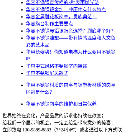
华容不锈钢宣传栏的3种表面抛光法
华容不锈钢钣金加工冲压件有什么特点
华容金属雕花板岗亭，贵族典范！
华容旗台制作主要要点
华容不锈钢与铝该怎么选择？到底哪个好？
华容不锈钢雕塑——带有情感温度和人文色
彩的艺术品
华容​长姿势！你知道电梯为什么要用不锈钢
吗
华容中式风格不锈钢室内装饰
华容不锈钢屏风款式
华容不锈钢材质的岗亭与铝塑板材质的岗亭
区别是什么？
华容不锈钢岗亭的维护和日常保养
世界始终在变化，产品品质的诉求也持续在改变；
给我们一个展示的机会，一定会给您带来意外的惊喜；
立即致电 130-9889-8883（7*24小时）或者通过以下方式联