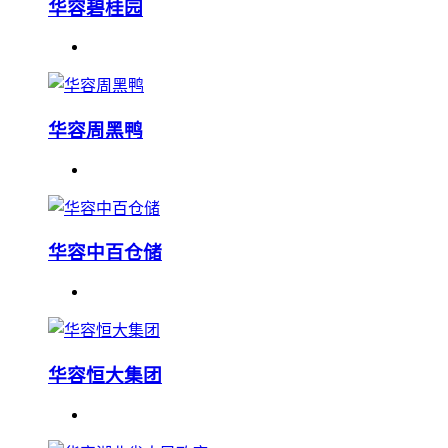
华容碧桂园
华容周黑鸭
华容中百仓储
华容恒大集团