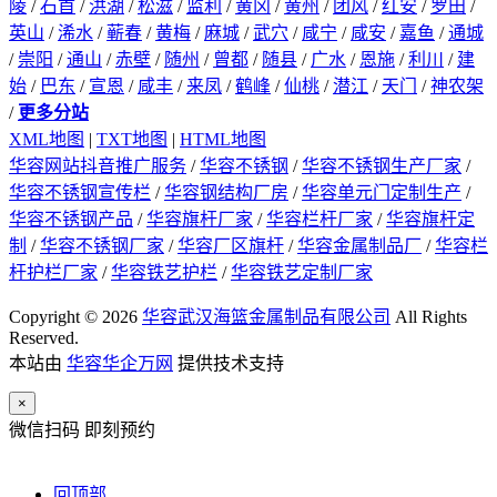
陵
/
石首
/
洪湖
/
松滋
/
监利
/
黄冈
/
黄州
/
团风
/
红安
/
罗田
/
英山
/
浠水
/
蕲春
/
黄梅
/
麻城
/
武穴
/
咸宁
/
咸安
/
嘉鱼
/
通城
/
崇阳
/
通山
/
赤壁
/
随州
/
曾都
/
随县
/
广水
/
恩施
/
利川
/
建
始
/
巴东
/
宣恩
/
咸丰
/
来凤
/
鹤峰
/
仙桃
/
潜江
/
天门
/
神农架
/
更多分站
XML地图
|
TXT地图
|
HTML地图
华容网站抖音推广服务
/
华容不锈钢
/
华容不锈钢生产厂家
/
华容不锈钢宣传栏
/
华容钢结构厂房
/
华容单元门定制生产
/
华容不锈钢产品
/
华容旗杆厂家
/
华容栏杆厂家
/
华容旗杆定
制
/
华容不锈钢厂家
/
华容厂区旗杆
/
华容金属制品厂
/
华容栏
杆护栏厂家
/
华容铁艺护栏
/
华容铁艺定制厂家
Copyright © 2026
华容武汉海篮金属制品有限公司
All Rights
Reserved.
本站由
华容华企万网
提供技术支持
×
微信扫码 即刻预约
回顶部