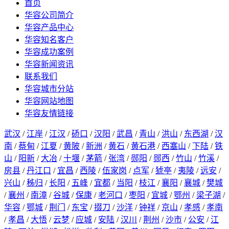
首页
华容公司简介
华容产品中心
华容知名客户
华容成功案例
华容新闻资讯
联系我们
华容城市分站
华容网站地图
华容友情链接
武汉
/
江岸
/
江汉
/
硚口
/
汉阳
/
武昌
/
青山
/
洪山
/
东西湖
/
汉
南
/
蔡甸
/
江夏
/
黄陂
/
新洲
/
黄石
/
黄石港
/
西塞山
/
下陆
/
铁
山
/
阳新
/
大冶
/
十堰
/
茅箭
/
张湾
/
郧阳
/
郧西
/
竹山
/
竹溪
/
房县
/
丹江口
/
宜昌
/
西陵
/
伍家岗
/
点军
/
猇亭
/
夷陵
/
远安
/
兴山
/
秭归
/
长阳
/
五峰
/
宜都
/
当阳
/
枝江
/
襄阳
/
襄城
/
樊城
/
襄州
/
南漳
/
谷城
/
保康
/
老河口
/
枣阳
/
宜城
/
鄂州
/
梁子湖
/
华容
/
鄂城
/
荆门
/
东宝
/
掇刀
/
沙洋
/
钟祥
/
京山
/
孝感
/
孝南
/
孝昌
/
大悟
/
云梦
/
应城
/
安陆
/
汉川
/
荆州
/
沙市
/
公安
/
江