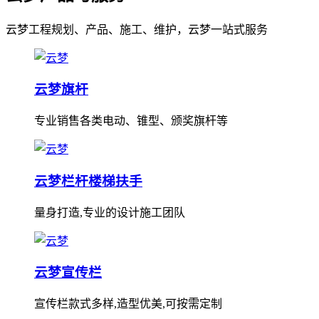
云梦工程规划、产品、施工、维护，云梦一站式服务
云梦旗杆
专业销售各类电动、锥型、颁奖旗杆等
云梦栏杆楼梯扶手
量身打造,专业的设计施工团队
云梦宣传栏
宣传栏款式多样,造型优美,可按需定制