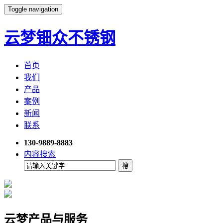
Toggle navigation
云梦钿众不锈钢
首页
我们
产品
案例
新闻
联系
130-9889-8883
内容搜索
云梦产品与服务