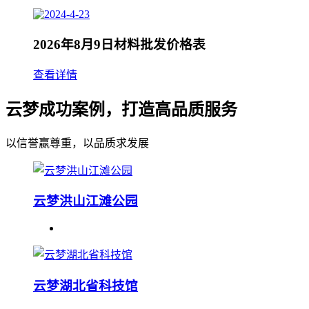
2026年8月9日材料批发价格表
查看详情
云梦成功案例，打造高品质服务
以信誉赢尊重，以品质求发展
云梦洪山江滩公园
云梦湖北省科技馆