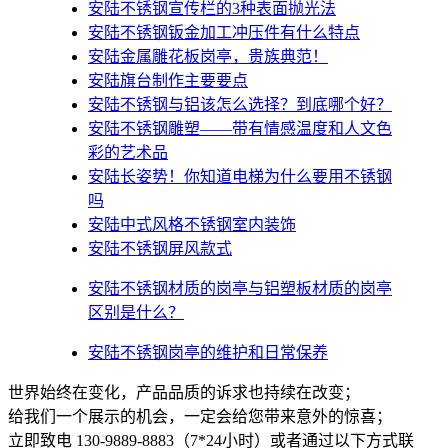
安陆不锈钢宣传栏的3种表面抛光法
安陆不锈钢钣金加工冲压件有什么特点
安陆金属雕花板岗亭，贵族典范！
安陆旗台制作主要要点
安陆不锈钢与铝该怎么选择？到底哪个好？
安陆不锈钢雕塑——带有情感温度和人文色
彩的艺术品
安陆​长姿势！你知道电梯为什么要用不锈钢
吗
安陆中式风格不锈钢室内装饰
安陆不锈钢屏风款式
安陆不锈钢材质的岗亭与铝塑板材质的岗亭
区别是什么？
安陆不锈钢岗亭的维护和日常保养
世界始终在变化，产品品质的诉求也持续在改变；
给我们一个展示的机会，一定会给您带来意外的惊喜；
立即致电 130-9889-8883（7*24小时）或者通过以下方式联