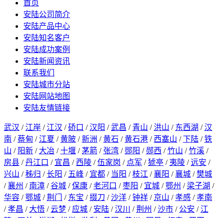
首页
安陆公司简介
安陆产品中心
安陆知名客户
安陆成功案例
安陆新闻资讯
联系我们
安陆城市分站
安陆网站地图
安陆友情链接
武汉
/
江岸
/
江汉
/
硚口
/
汉阳
/
武昌
/
青山
/
洪山
/
东西湖
/
汉
南
/
蔡甸
/
江夏
/
黄陂
/
新洲
/
黄石
/
黄石港
/
西塞山
/
下陆
/
铁
山
/
阳新
/
大冶
/
十堰
/
茅箭
/
张湾
/
郧阳
/
郧西
/
竹山
/
竹溪
/
房县
/
丹江口
/
宜昌
/
西陵
/
伍家岗
/
点军
/
猇亭
/
夷陵
/
远安
/
兴山
/
秭归
/
长阳
/
五峰
/
宜都
/
当阳
/
枝江
/
襄阳
/
襄城
/
樊城
/
襄州
/
南漳
/
谷城
/
保康
/
老河口
/
枣阳
/
宜城
/
鄂州
/
梁子湖
/
华容
/
鄂城
/
荆门
/
东宝
/
掇刀
/
沙洋
/
钟祥
/
京山
/
孝感
/
孝南
/
孝昌
/
大悟
/
云梦
/
应城
/
安陆
/
汉川
/
荆州
/
沙市
/
公安
/
江