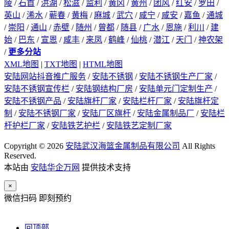
陵
/
石首
/
洪湖
/
松滋
/
监利
/
黄冈
/
黄州
/
团风
/
红安
/
罗田
/
英山
/
浠水
/
蕲春
/
黄梅
/
麻城
/
武穴
/
咸宁
/
咸安
/
嘉鱼
/
通城
/
崇阳
/
通山
/
赤壁
/
随州
/
曾都
/
随县
/
广水
/
恩施
/
利川
/
建
始
/
巴东
/
宣恩
/
咸丰
/
来凤
/
鹤峰
/
仙桃
/
潜江
/
天门
/
神农架
/
更多分站
XML地图
|
TXT地图
|
HTML地图
安陆网站抖音推广服务
/
安陆不锈钢
/
安陆不锈钢生产厂家
/
安陆不锈钢宣传栏
/
安陆钢结构厂房
/
安陆单元门定制生产
/
安陆不锈钢产品
/
安陆旗杆厂家
/
安陆栏杆厂家
/
安陆旗杆定
制
/
安陆不锈钢厂家
/
安陆厂区旗杆
/
安陆金属制品厂
/
安陆栏
杆护栏厂家
/
安陆铁艺护栏
/
安陆铁艺定制厂家
Copyright © 2026
安陆武汉海篮金属制品有限公司
All Rights
Reserved.
本站由
安陆华企万网
提供技术支持
×
微信扫码 即刻预约
回顶部