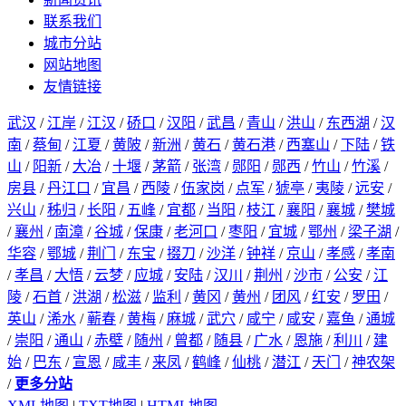
联系我们
城市分站
网站地图
友情链接
武汉
/
江岸
/
江汉
/
硚口
/
汉阳
/
武昌
/
青山
/
洪山
/
东西湖
/
汉
南
/
蔡甸
/
江夏
/
黄陂
/
新洲
/
黄石
/
黄石港
/
西塞山
/
下陆
/
铁
山
/
阳新
/
大冶
/
十堰
/
茅箭
/
张湾
/
郧阳
/
郧西
/
竹山
/
竹溪
/
房县
/
丹江口
/
宜昌
/
西陵
/
伍家岗
/
点军
/
猇亭
/
夷陵
/
远安
/
兴山
/
秭归
/
长阳
/
五峰
/
宜都
/
当阳
/
枝江
/
襄阳
/
襄城
/
樊城
/
襄州
/
南漳
/
谷城
/
保康
/
老河口
/
枣阳
/
宜城
/
鄂州
/
梁子湖
/
华容
/
鄂城
/
荆门
/
东宝
/
掇刀
/
沙洋
/
钟祥
/
京山
/
孝感
/
孝南
/
孝昌
/
大悟
/
云梦
/
应城
/
安陆
/
汉川
/
荆州
/
沙市
/
公安
/
江
陵
/
石首
/
洪湖
/
松滋
/
监利
/
黄冈
/
黄州
/
团风
/
红安
/
罗田
/
英山
/
浠水
/
蕲春
/
黄梅
/
麻城
/
武穴
/
咸宁
/
咸安
/
嘉鱼
/
通城
/
崇阳
/
通山
/
赤壁
/
随州
/
曾都
/
随县
/
广水
/
恩施
/
利川
/
建
始
/
巴东
/
宣恩
/
咸丰
/
来凤
/
鹤峰
/
仙桃
/
潜江
/
天门
/
神农架
/
更多分站
XML地图
|
TXT地图
|
HTML地图