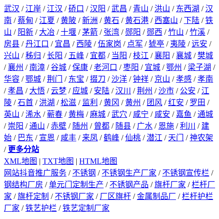
武汉
/
江岸
/
江汉
/
硚口
/
汉阳
/
武昌
/
青山
/
洪山
/
东西湖
/
汉
南
/
蔡甸
/
江夏
/
黄陂
/
新洲
/
黄石
/
黄石港
/
西塞山
/
下陆
/
铁
山
/
阳新
/
大冶
/
十堰
/
茅箭
/
张湾
/
郧阳
/
郧西
/
竹山
/
竹溪
/
房县
/
丹江口
/
宜昌
/
西陵
/
伍家岗
/
点军
/
猇亭
/
夷陵
/
远安
/
兴山
/
秭归
/
长阳
/
五峰
/
宜都
/
当阳
/
枝江
/
襄阳
/
襄城
/
樊城
/
襄州
/
南漳
/
谷城
/
保康
/
老河口
/
枣阳
/
宜城
/
鄂州
/
梁子湖
/
华容
/
鄂城
/
荆门
/
东宝
/
掇刀
/
沙洋
/
钟祥
/
京山
/
孝感
/
孝南
/
孝昌
/
大悟
/
云梦
/
应城
/
安陆
/
汉川
/
荆州
/
沙市
/
公安
/
江
陵
/
石首
/
洪湖
/
松滋
/
监利
/
黄冈
/
黄州
/
团风
/
红安
/
罗田
/
英山
/
浠水
/
蕲春
/
黄梅
/
麻城
/
武穴
/
咸宁
/
咸安
/
嘉鱼
/
通城
/
崇阳
/
通山
/
赤壁
/
随州
/
曾都
/
随县
/
广水
/
恩施
/
利川
/
建
始
/
巴东
/
宣恩
/
咸丰
/
来凤
/
鹤峰
/
仙桃
/
潜江
/
天门
/
神农架
/
更多分站
XML地图
|
TXT地图
|
HTML地图
网站抖音推广服务
/
不锈钢
/
不锈钢生产厂家
/
不锈钢宣传栏
/
钢结构厂房
/
单元门定制生产
/
不锈钢产品
/
旗杆厂家
/
栏杆厂
家
/
旗杆定制
/
不锈钢厂家
/
厂区旗杆
/
金属制品厂
/
栏杆护栏
厂家
/
铁艺护栏
/
铁艺定制厂家