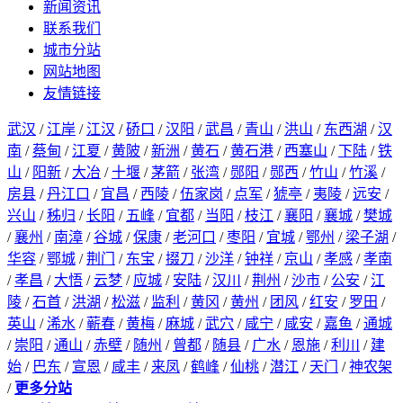
新闻资讯
联系我们
城市分站
网站地图
友情链接
武汉
/
江岸
/
江汉
/
硚口
/
汉阳
/
武昌
/
青山
/
洪山
/
东西湖
/
汉
南
/
蔡甸
/
江夏
/
黄陂
/
新洲
/
黄石
/
黄石港
/
西塞山
/
下陆
/
铁
山
/
阳新
/
大冶
/
十堰
/
茅箭
/
张湾
/
郧阳
/
郧西
/
竹山
/
竹溪
/
房县
/
丹江口
/
宜昌
/
西陵
/
伍家岗
/
点军
/
猇亭
/
夷陵
/
远安
/
兴山
/
秭归
/
长阳
/
五峰
/
宜都
/
当阳
/
枝江
/
襄阳
/
襄城
/
樊城
/
襄州
/
南漳
/
谷城
/
保康
/
老河口
/
枣阳
/
宜城
/
鄂州
/
梁子湖
/
华容
/
鄂城
/
荆门
/
东宝
/
掇刀
/
沙洋
/
钟祥
/
京山
/
孝感
/
孝南
/
孝昌
/
大悟
/
云梦
/
应城
/
安陆
/
汉川
/
荆州
/
沙市
/
公安
/
江
陵
/
石首
/
洪湖
/
松滋
/
监利
/
黄冈
/
黄州
/
团风
/
红安
/
罗田
/
英山
/
浠水
/
蕲春
/
黄梅
/
麻城
/
武穴
/
咸宁
/
咸安
/
嘉鱼
/
通城
/
崇阳
/
通山
/
赤壁
/
随州
/
曾都
/
随县
/
广水
/
恩施
/
利川
/
建
始
/
巴东
/
宣恩
/
咸丰
/
来凤
/
鹤峰
/
仙桃
/
潜江
/
天门
/
神农架
/
更多分站