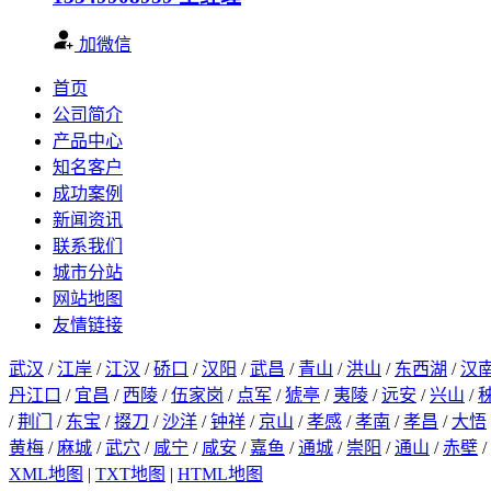
加微信
首页
公司简介
产品中心
知名客户
成功案例
新闻资讯
联系我们
城市分站
网站地图
友情链接
武汉
/
江岸
/
江汉
/
硚口
/
汉阳
/
武昌
/
青山
/
洪山
/
东西湖
/
汉
丹江口
/
宜昌
/
西陵
/
伍家岗
/
点军
/
猇亭
/
夷陵
/
远安
/
兴山
/
/
荆门
/
东宝
/
掇刀
/
沙洋
/
钟祥
/
京山
/
孝感
/
孝南
/
孝昌
/
大悟
黄梅
/
麻城
/
武穴
/
咸宁
/
咸安
/
嘉鱼
/
通城
/
崇阳
/
通山
/
赤壁
/
XML地图
|
TXT地图
|
HTML地图