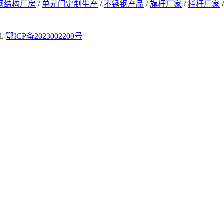
钢结构厂房
/
单元门定制生产
/
不锈钢产品
/
旗杆厂家
/
栏杆厂家
d.
鄂ICP备2023002200号