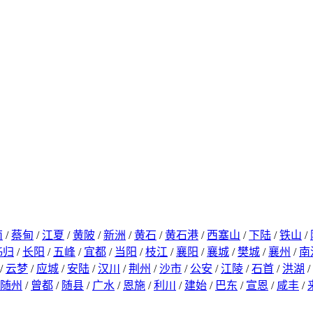
南
/
蔡甸
/
江夏
/
黄陂
/
新洲
/
黄石
/
黄石港
/
西塞山
/
下陆
/
铁山
/
秭归
/
长阳
/
五峰
/
宜都
/
当阳
/
枝江
/
襄阳
/
襄城
/
樊城
/
襄州
/
南
/
云梦
/
应城
/
安陆
/
汉川
/
荆州
/
沙市
/
公安
/
江陵
/
石首
/
洪湖
/
随州
/
曾都
/
随县
/
广水
/
恩施
/
利川
/
建始
/
巴东
/
宣恩
/
咸丰
/