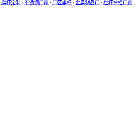
/
旗杆定制
/
不锈钢厂家
/
厂区旗杆
/
金属制品厂
/
栏杆护栏厂家