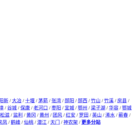
阳新
/
大冶
/
十堰
/
茅箭
/
张湾
/
郧阳
/
郧西
/
竹山
/
竹溪
/
房县
/
漳
/
谷城
/
保康
/
老河口
/
枣阳
/
宜城
/
鄂州
/
梁子湖
/
华容
/
鄂城
松滋
/
监利
/
黄冈
/
黄州
/
团风
/
红安
/
罗田
/
英山
/
浠水
/
蕲春
/
来凤
/
鹤峰
/
仙桃
/
潜江
/
天门
/
神农架
/
更多分站