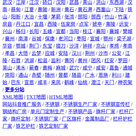
武汉
/
江岸
/
江汉
/
硚口
/
汉阳
/
武昌
/
青山
/
洪山
/
东西湖
/
汉
南
/
蔡甸
/
江夏
/
黄陂
/
新洲
/
黄石
/
黄石港
/
西塞山
/
下陆
/
铁
山
/
阳新
/
大冶
/
十堰
/
茅箭
/
张湾
/
郧阳
/
郧西
/
竹山
/
竹溪
/
房县
/
丹江口
/
宜昌
/
西陵
/
伍家岗
/
点军
/
猇亭
/
夷陵
/
远安
/
兴山
/
秭归
/
长阳
/
五峰
/
宜都
/
当阳
/
枝江
/
襄阳
/
襄城
/
樊城
/
襄州
/
南漳
/
谷城
/
保康
/
老河口
/
枣阳
/
宜城
/
鄂州
/
梁子湖
/
华容
/
鄂城
/
荆门
/
东宝
/
掇刀
/
沙洋
/
钟祥
/
京山
/
孝感
/
孝南
/
孝昌
/
大悟
/
云梦
/
应城
/
安陆
/
汉川
/
荆州
/
沙市
/
公安
/
江
陵
/
石首
/
洪湖
/
松滋
/
监利
/
黄冈
/
黄州
/
团风
/
红安
/
罗田
/
英山
/
浠水
/
蕲春
/
黄梅
/
麻城
/
武穴
/
咸宁
/
咸安
/
嘉鱼
/
通城
/
崇阳
/
通山
/
赤壁
/
随州
/
曾都
/
随县
/
广水
/
恩施
/
利川
/
建
始
/
巴东
/
宣恩
/
咸丰
/
来凤
/
鹤峰
/
仙桃
/
潜江
/
天门
/
神农架
/
更多分站
XML地图
|
TXT地图
|
HTML地图
网站抖音推广服务
/
不锈钢
/
不锈钢生产厂家
/
不锈钢宣传栏
/
钢结构厂房
/
单元门定制生产
/
不锈钢产品
/
旗杆厂家
/
栏杆厂
家
/
旗杆定制
/
不锈钢厂家
/
厂区旗杆
/
金属制品厂
/
栏杆护栏
厂家
/
铁艺护栏
/
铁艺定制厂家