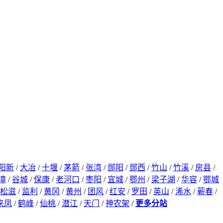
阳新
/
大冶
/
十堰
/
茅箭
/
张湾
/
郧阳
/
郧西
/
竹山
/
竹溪
/
房县
/
漳
/
谷城
/
保康
/
老河口
/
枣阳
/
宜城
/
鄂州
/
梁子湖
/
华容
/
鄂城
松滋
/
监利
/
黄冈
/
黄州
/
团风
/
红安
/
罗田
/
英山
/
浠水
/
蕲春
/
来凤
/
鹤峰
/
仙桃
/
潜江
/
天门
/
神农架
/
更多分站