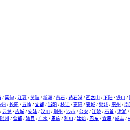
南
/
蔡甸
/
江夏
/
黄陂
/
新洲
/
黄石
/
黄石港
/
西塞山
/
下陆
/
铁山
/
秭归
/
长阳
/
五峰
/
宜都
/
当阳
/
枝江
/
襄阳
/
襄城
/
樊城
/
襄州
/
南
/
云梦
/
应城
/
安陆
/
汉川
/
荆州
/
沙市
/
公安
/
江陵
/
石首
/
洪湖
/
随州
/
曾都
/
随县
/
广水
/
恩施
/
利川
/
建始
/
巴东
/
宣恩
/
咸丰
/