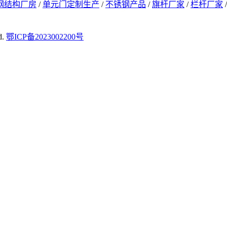
钢结构厂房
/
单元门定制生产
/
不锈钢产品
/
旗杆厂家
/
栏杆厂家
d.
鄂ICP备2023002200号