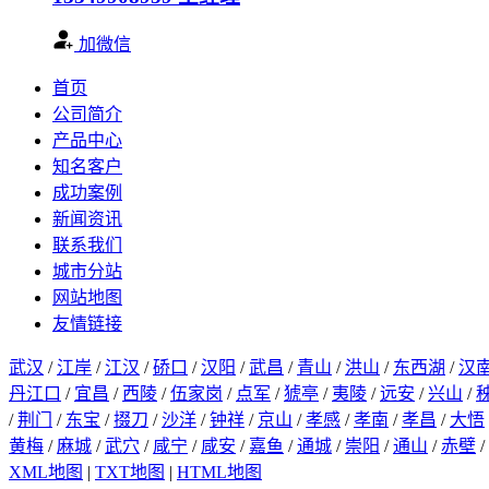
加微信
首页
公司简介
产品中心
知名客户
成功案例
新闻资讯
联系我们
城市分站
网站地图
友情链接
武汉
/
江岸
/
江汉
/
硚口
/
汉阳
/
武昌
/
青山
/
洪山
/
东西湖
/
汉
丹江口
/
宜昌
/
西陵
/
伍家岗
/
点军
/
猇亭
/
夷陵
/
远安
/
兴山
/
/
荆门
/
东宝
/
掇刀
/
沙洋
/
钟祥
/
京山
/
孝感
/
孝南
/
孝昌
/
大悟
黄梅
/
麻城
/
武穴
/
咸宁
/
咸安
/
嘉鱼
/
通城
/
崇阳
/
通山
/
赤壁
/
XML地图
|
TXT地图
|
HTML地图