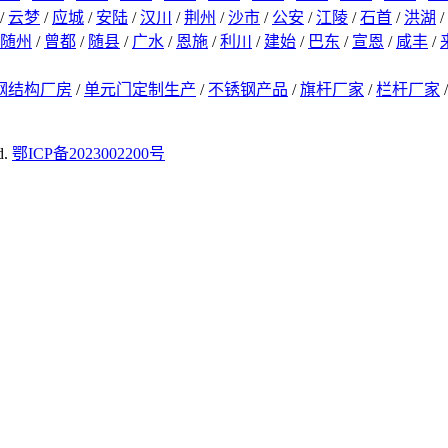
/
云梦
/
应城
/
安陆
/
汉川
/
荆州
/
沙市
/
公安
/
江陵
/
石首
/
洪湖
/
随州
/
曾都
/
随县
/
广水
/
恩施
/
利川
/
建始
/
巴东
/
宣恩
/
咸丰
/
钢结构厂房
/
单元门定制生产
/
不锈钢产品
/
旗杆厂家
/
栏杆厂家
d.
鄂ICP备2023002200号