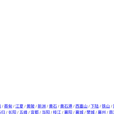
南
/
蔡甸
/
江夏
/
黄陂
/
新洲
/
黄石
/
黄石港
/
西塞山
/
下陆
/
铁山
/
秭归
/
长阳
/
五峰
/
宜都
/
当阳
/
枝江
/
襄阳
/
襄城
/
樊城
/
襄州
/
南