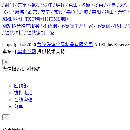
/
荆门
/
东宝
/
掇刀
/
沙洋
/
钟祥
/
京山
/
孝感
/
孝南
/
孝昌
/
大悟
黄梅
/
麻城
/
武穴
/
咸宁
/
咸安
/
嘉鱼
/
通城
/
崇阳
/
通山
/
赤壁
/
XML地图
|
TXT地图
|
HTML地图
网站抖音推广服务
/
不锈钢
/
不锈钢生产厂家
/
不锈钢宣传栏
/
/
铁艺护栏
/
铁艺定制厂家
Copyright © 2026
武汉海篮金属制品有限公司
All Rights Reserve
本站由
华企万网
提供技术支持
×
微信扫码 即刻预约
回顶部
拔打电话
在线沟通
分享
×