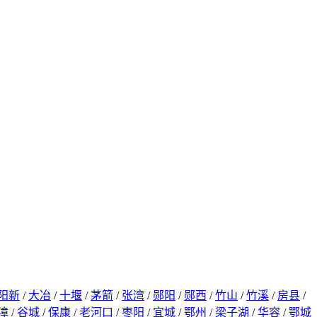
阳新
/
大冶
/
十堰
/
茅箭
/
张湾
/
郧阳
/
郧西
/
竹山
/
竹溪
/
房县
/
漳
/
谷城
/
保康
/
老河口
/
枣阳
/
宜城
/
鄂州
/
梁子湖
/
华容
/
鄂城