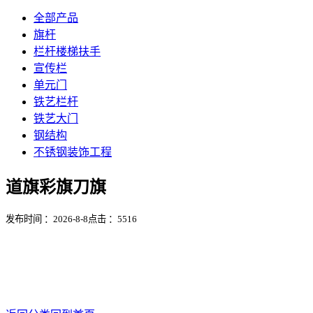
全部产品
旗杆
栏杆楼梯扶手
宣传栏
单元门
铁艺栏杆
铁艺大门
钢结构
不锈钢装饰工程
道旗彩旗刀旗
发布时间 ：2026-8-8
点击 ：
5516