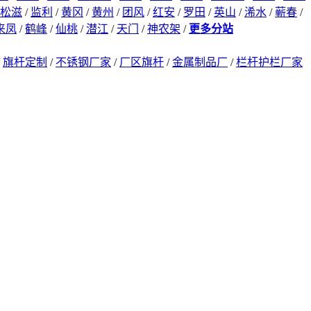
松滋
/
监利
/
黄冈
/
黄州
/
团风
/
红安
/
罗田
/
英山
/
浠水
/
蕲春
/
来凤
/
鹤峰
/
仙桃
/
潜江
/
天门
/
神农架
/
更多分站
/
旗杆定制
/
不锈钢厂家
/
厂区旗杆
/
金属制品厂
/
栏杆护栏厂家