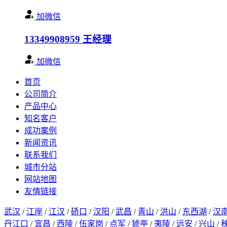
加微信
13349908959
王经理
加微信
首页
公司简介
产品中心
知名客户
成功案例
新闻资讯
联系我们
城市分站
网站地图
友情链接
武汉
/
江岸
/
江汉
/
硚口
/
汉阳
/
武昌
/
青山
/
洪山
/
东西湖
/
汉
丹江口
/
宜昌
/
西陵
/
伍家岗
/
点军
/
猇亭
/
夷陵
/
远安
/
兴山
/